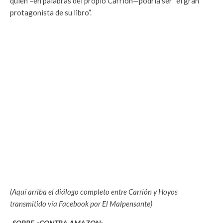
quien –en palabras del propio Carrión—podría ser “el gran
protagonista de su libro”.
(Aquí arriba el diálogo completo entre Carrión y Hoyos
transmitido vía Facebook por El Malpensante)
-SOBRE «CONTRA AMAZON»