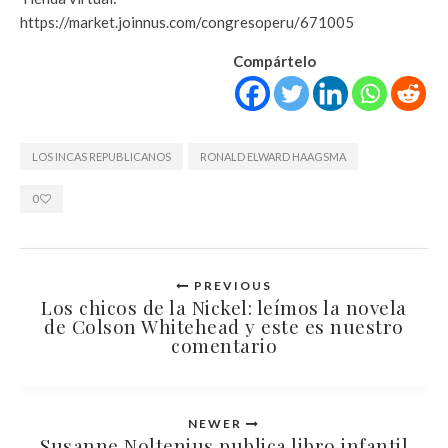
https://market.joinnus.com/congresoperu/671005
Compártelo
LOS INCAS REPUBLICANOS
RONALD ELWARD HAAGSMA
0
PREVIOUS
Los chicos de la Nickel: leímos la novela
de Colson Whitehead y este es nuestro
comentario
NEWER
Susanne Noltenius publica libro infantil