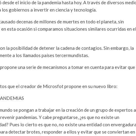
 desde el inicio de la pandemia hasta hoy. A través de diversos medi
a los gobiernos a invertir en ciencia y tecnología.
causado decenas de millones de muertes en todo el planeta, sin
n esta ocasión si comparamos situaciones similares ocurridas en e
ron la posibilidad de detener la cadena de contagios. Sin embargo, la
amente a los llamados países tercermundistas.
es propone una serie de mecanismos a tomar en cuenta para evitar que
tos que el creador de Microsfot propone en su nuevo libro:
PANDEMIAS
mundo se pongan a trabajar en la creación de un grupo de expertos a
prevenir pandemias. Y cabe preguntarse, ¿es que no existe un
dad? Pues lo cierto es que no, no existe una entidad con envergadura
ara detectar brotes, responder a ellos y evitar que se conviertan en