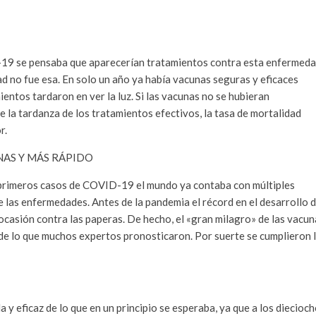
D-19 se pensaba que aparecerían tratamientos contra esta enfermed
idad no fue esa. En solo un año ya había vacunas seguras y eficaces
entos tardaron en ver la luz. Si las vacunas no se hubieran
de la tardanza de los tratamientos efectivos, la tasa de mortalidad
r.
NAS Y MÁS RÁPIDO
s primeros casos de COVID-19 el mundo ya contaba con múltiples
e las enfermedades. Antes de la pandemia el récord en el desarrollo 
ocasión contra las paperas. De hecho, el «gran milagro» de las vacun
e lo que muchos expertos pronosticaron. Por suerte se cumplieron 
 y eficaz de lo que en un principio se esperaba, ya que a los diecioc