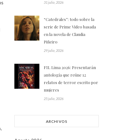
os
31 julio, 2026
“Catedrales”: todo sobre la
serie de Prime Video basada
l
en la novela de Claudia
Piñeiro
29 julio, 2026
FIL Lima 2026: Presentarán
antología que reúne 12
relatos de terror escrito por
mujeres
25 julio, 2026
ARCHIVOS
,