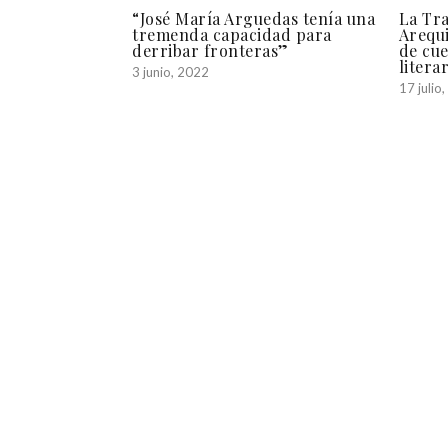
“José María Arguedas tenía una
La Tra
tremenda capacidad para
Arequi
derribar fronteras”
de cue
litera
3 junio, 2022
17 julio