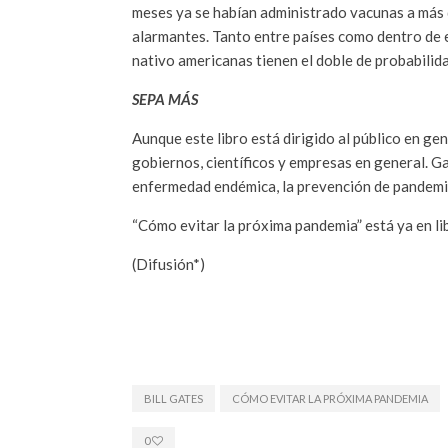
meses ya se habían administrado vacunas a más d
alarmantes. Tanto entre países como dentro de e
nativo americanas tienen el doble de probabili
SEPA MÁS
Aunque este libro está dirigido al público en g
gobiernos, científicos y empresas en general. 
enfermedad endémica, la prevención de pandemi
“Cómo evitar la próxima pandemia” está ya en l
(Difusión*)
BILL GATES
CÓMO EVITAR LA PRÓXIMA PANDEMIA
0