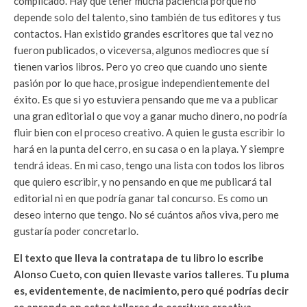
complicado. Hay que tener mucha paciencia porque no
depende solo del talento, sino también de tus editores y tus
contactos. Han existido grandes escritores que tal vez no
fueron publicados, o viceversa, algunos mediocres que sí
tienen varios libros. Pero yo creo que cuando uno siente
pasión por lo que hace, prosigue independientemente del
éxito. Es que si yo estuviera pensando que me va a publicar
una gran editorial o que voy a ganar mucho dinero, no podría
fluir bien con el proceso creativo. A quien le gusta escribir lo
hará en la punta del cerro, en su casa o en la playa. Y siempre
tendrá ideas. En mi caso, tengo una lista con todos los libros
que quiero escribir, y no pensando en que me publicará tal
editorial ni en que podría ganar tal concurso. Es como un
deseo interno que tengo. No sé cuántos años viva, pero me
gustaría poder concretarlo.
El texto que lleva la contratapa de tu libro lo escribe
Alonso Cueto, con quien llevaste varios talleres. Tu pluma
es, evidentemente, de nacimiento, pero qué podrías decir
se aprende en estos talleres de escritura creativa…