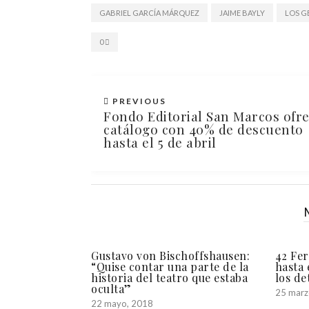
GABRIEL GARCÍA MÁRQUEZ
JAIME BAYLY
LOS G
0
PREVIOUS
Fondo Editorial San Marcos ofr
catálogo con 40% de descuento
hasta el 5 de abril
Gustavo von Bischoffshausen:
42 Fer
“Quise contar una parte de la
hasta 
historia del teatro que estaba
los de
oculta”
25 marz
22 mayo, 2018