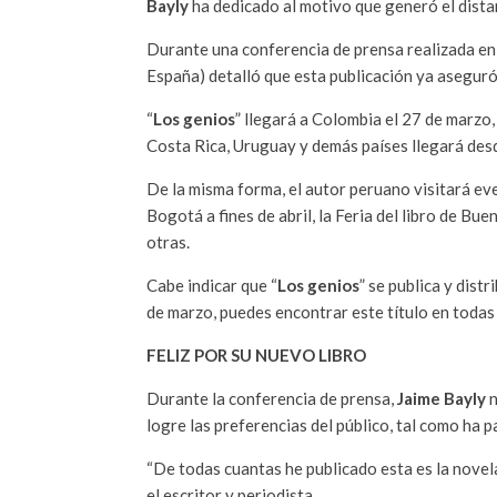
Bayly
ha dedicado al motivo que generó el dist
Durante una conferencia de prensa realizada en 
España) detalló que esta publicación ya aseguró 
“
Los genios
” llegará a Colombia el 27 de marzo,
Costa Rica, Uruguay y demás países llegará desde
De la misma forma, el autor peruano visitará even
Bogotá a fines de abril, la Feria del libro de Bue
otras.
Cabe indicar que “
Los genios
” se publica y dist
de marzo, puedes encontrar este título en todas la
FELIZ POR SU NUEVO LIBRO
Durante la conferencia de prensa,
Jaime Bayly
n
logre las preferencias del público, tal como ha 
“De todas cuantas he publicado esta es la novela
el escritor y periodista.