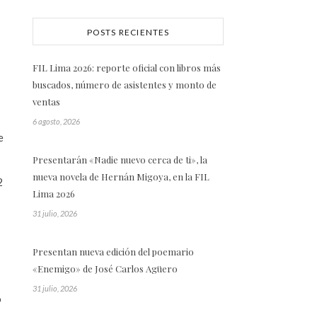
POSTS RECIENTES
FIL Lima 2026: reporte oficial con libros más
buscados, número de asistentes y monto de
ventas
6 agosto, 2026
e
Presentarán «Nadie nuevo cerca de ti», la
nueva novela de Hernán Migoya, en la FIL
2
Lima 2026
31 julio, 2026
Presentan nueva edición del poemario
«Enemigo» de José Carlos Agüero
31 julio, 2026
ó