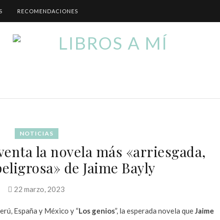
S
RECOMENDACIONES
NOTICIAS
 venta la novela más «arriesgada,
peligrosa» de Jaime Bayly
22 marzo, 2023
Perú, España y México y “
Los genios
”, la esperada novela que
Jaime