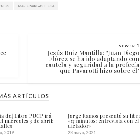
ENIOS
MARIO VARGAS LLOSA
NEWER
ece
Jesús Ruiz Mantilla: "Juan Diego
Flórez se ha ido adaptando con
cautela y seguridad a la profecía
que Pavarotti hizo sobre él"
MÁS ARTÍCULOS
ia del Libro PUCP irá
Jorge Ramos presentó su libr
el miércoles 3 de abril:
«17 minutos: entrevista con el
talles
dictador»
o, 2019
28 mayo, 2021