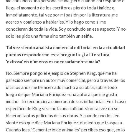
me considero una persona tímida, pero cuando corresponde o
llega el momento de los escritores pierdo toda timidez e,
inmediatamente, tal vez por mi pasión por la literatura, me
acerco y comienzo a hablarles. Y lo hago como si me
conocieran de toda la vida. Soy conchudo en ese aspecto. Y no
solo les pido una firma sino también un selfie.
Tal vez siendo analista comercial editorial en la actualidad
puedas responderme esta pregunta. ¿La literatura
‘exitosa’ en números es necesariamente mala?
No. Siempre pongo el ejemplo de Stephen King, que me ha
parecido siempre un autor muy comercial, pero a través de los
últimos años me he acercado mucho a su obra, sobre todo
luego de que Mariana Enríquez –una autora que me gusta
mucho—lo reconociera como una de sus influencias. En el caso
específico de King sí se nota una calidad, sino tal vez no se
hicieran tantas películas de sus obras. Y cuando uno los lee
siente eso que dice Mariana Enríquez, el miedo que traspasa.
Cuando lees “Cementerio de animales” percibes eso que, en lo