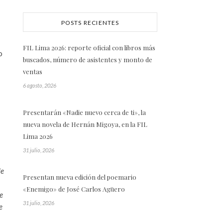
POSTS RECIENTES
FIL Lima 2026: reporte oficial con libros más
o
buscados, número de asistentes y monto de
ventas
6 agosto, 2026
Presentarán «Nadie nuevo cerca de ti», la
nueva novela de Hernán Migoya, en la FIL
Lima 2026
31 julio, 2026
de
Presentan nueva edición del poemario
«Enemigo» de José Carlos Agüero
e
31 julio, 2026
e