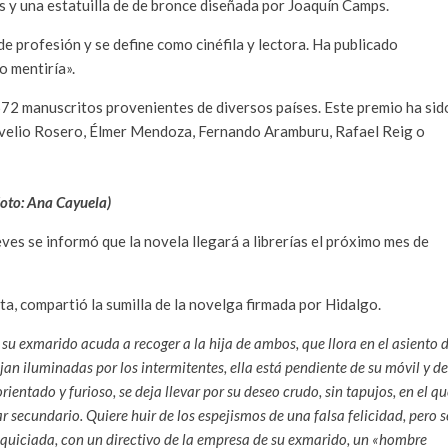
 y una estatuilla de de bronce diseñada por Joaquín Camps.
de profesión y se define como cinéfila y lectora. Ha publicado
o mentiría».
672 manuscritos provenientes de diversos países. Este premio ha sid
 Evelio Rosero, Élmer Mendoza, Fernando Aramburu, Rafael Reig o
Foto: Ana Cayuela)
ves se informó que la novela llegará a librerías el próximo mes de
ta, compartió la sumilla de la novelga firmada por Hidalgo.
su exmarido acuda a recoger a la hija de ambos, que llora en el asiento 
bujan iluminadas por los intermitentes, ella está pendiente de su móvil y de
ntado y furioso, se deja llevar por su deseo crudo, sin tapujos, en el qu
r secundario. Quiere huir de los espejismos de una falsa felicidad, pero s
squiciada, con un directivo de la empresa de su exmarido, un «hombre