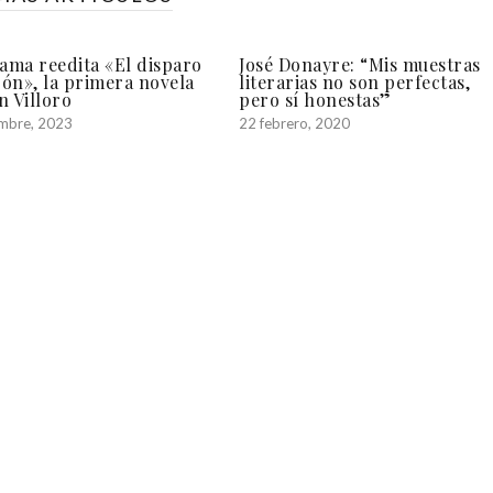
ama reedita «El disparo
José Donayre: “Mis muestras
ón», la primera novela
literarias no son perfectas,
n Villoro
pero sí honestas”
embre, 2023
22 febrero, 2020