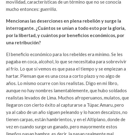
movilidad, características de un término que no se conocía
mucho entonces:
guerrilla
.
Mencionas las deserciones en plena rebelión y surge la
interrogante. ¿Cuántos se unían a todo esto por la gloria,
por la libertad, y cuántos por beneficios económicos, por
una retribución?
El beneficio económico para los rebeldes era mínimo. Se les
pagaba en coca, alcohol, lo que se necesitaba para sobrevivir
al frío. Lo que sí vemos es que pasa el tiempo y se empiezan a
hartar. Piensan que es una cosa a corto plazo y no algo de
años. Lo mismo ocurre con los realistas. Digo en mi libro,
aunque no hay nombres lamentablemente, que hubo soldados
realistas levados de Lima. Muchos afroperuanos, mulatos, que
llegaron con cierto éxito al capturarse a Túpac Amaru, pero
ya al cabo de un año siguen peleando y lo hacen descalzos, no
tienen carpas, están hambrientos, y en el Altiplano, donde de
vez en cuando surge un ganado, pero mayormente estos
limeños pasan hambre, es decir, la pasan realmente mal.