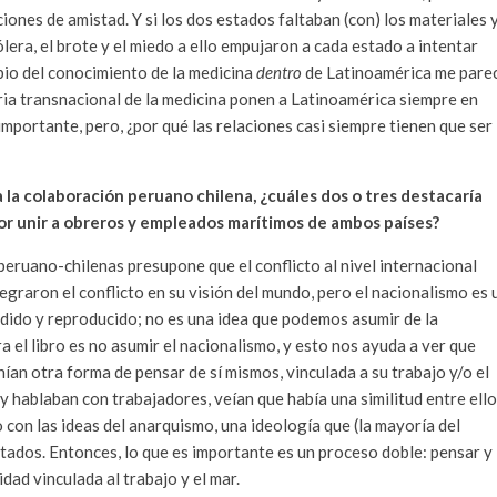
ciones de amistad. Y si los dos estados faltaban (con) los materiales 
lera, el brote y el miedo a ello empujaron a cada estado a intentar
bio del conocimiento de la medicina
dentro
de Latinoamérica me pare
ria transnacional de la medicina ponen a Latinoamérica siempre en
importante, pero, ¿por qué las relaciones casi siempre tienen que ser
a colaboración peruano chilena, ¿cuáles dos o tres destacaría
or unir a obreros y empleados marítimos de ambos países?
peruano-chilenas presupone que el conflicto al nivel internacional
tegraron el conflicto en su visión del mundo, pero el nacionalismo es 
dido y reproducido; no es una idea que podemos asumir de la
a el libro es no asumir el nacionalismo, y esto nos ayuda a ver que
an otra forma de pensar de sí mismos, vinculada a su trabajo y/o el
 hablaban con trabajadores, veían que había una similitud entre ello
con las ideas del anarquismo, una ideología que (la mayoría del
stados. Entonces, lo que es importante es un proceso doble: pensar y
dad vinculada al trabajo y el mar.