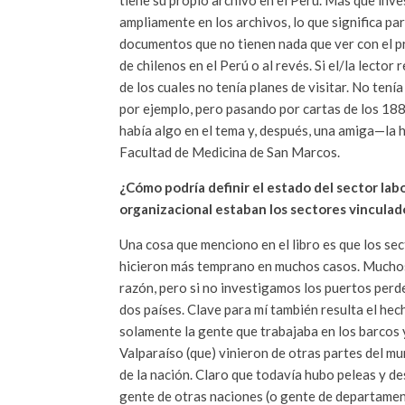
tiene su propio archivo en el Perú. Más que inves
ampliamente en los archivos, lo que significa pa
documentos que no tienen nada que ver con el pro
de chilenos en el Perú o al revés. Si el/la lector 
de los cuales no tenía planes de visitar. No tení
por ejemplo, pero pasando por cartas de los 1880
había algo en el tema y, después, una amiga—la h
Facultad de Medicina de San Marcos.
¿Cómo podría definir el estado del sector lab
organizacional estaban los sectores vinculados 
Una cosa que menciono en el libro es que los sec
hicieron más temprano en muchos casos. Muchos 
razón, pero si no investigamos los puertos perd
dos países. Clave para mí también resulta el he
solamente la gente que trabajaba en los barcos y
Valparaíso (que) vinieron de otras partes del m
de la nación. Claro que todavía hubo peleas y 
gente de otras naciones (o gente de departament