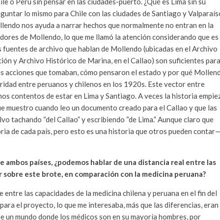
ile o Perú sin pensar en las ciudades-puerto. ¿Qué es Lima sin su
guntar lo mismo para Chile con las ciudades de Santiago y Valparaís
ollendo nos ayuda a narrar hechos que normalmente no entran en la
adores de Mollendo, lo que me llamó la atención considerando que es
as fuentes de archivo que hablan de Mollendo (ubicadas en el Archivo
ión y Archivo Histórico de Marina, en el Callao) son suficientes par
 las acciones que tomaban, cómo pensaron el estado y por qué Mollen
aridad entre peruanos y chilenos en los 1920s. Este vector entre
os contentos de estar en Lima y Santiago. A veces la historia empie
ue muestro cuando leo un documento creado para el Callao y que las
lvo tachando “del Callao” y escribiendo “de Lima.” Aunque claro que
ria de cada país, pero esto es una historia que otros pueden contar
e ambos países, ¿podemos hablar de una distancia real entre las
r sobre este brote, en comparación con la medicina peruana?
entre las capacidades de la medicina chilena y peruana en el fin del
 para el proyecto, lo que me interesaba, más que las diferencias, eran
sobre un mundo donde los médicos son en su mayoría hombres, por