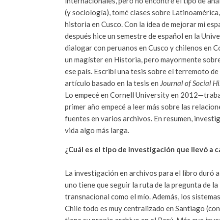
internacionales, pero no encontré el tipo de aná
(y sociología), tomé clases sobre Latinoamérica
historia en Cusco. Con la idea de mejorar mi es
después hice un semestre de español en la Unive
dialogar con peruanos en Cusco y chilenos en Co
un magíster en Historia, pero mayormente sobr
ese país. Escribí una tesis sobre el terremoto 
artículo basado en la tesis en
Journal of Social Hi
Lo empecé en Cornell University en 2012—traba
primer año empecé a leer más sobre las relacione
fuentes en varios archivos. En resumen, investiga
vida algo más larga.
¿Cuál es el tipo de investigación que llevó a c
La investigación en archivos para el libro duró a
uno tiene que seguir la ruta de la pregunta de la
transnacional como el mío. Además, los sistemas
Chile todo es muy centralizado en Santiago (con