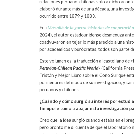
relaciones peruano-chilenas solo a dicho aconte
elaboró durante más de una década, una investig
ocurrido entre 1879 y 1883.
En «
Más allá de la guerra: historias de cooperaci
2024), el autor estadounidense desmenuza antec
coadyuvaron en tejer lo más parecido a una his
por académicos y burócratas, todos son parte de
Este volumen es la traducción al castellano de «
Peruvian-Chilean Pacific World
» (California Pres
Tristán y Mejor Libro sobre el Cono Sur que ent
pormenores del modo de su investigación, y tamb
peruanos y chilenos.
¿Cuándo y cómo surgió su interés por estudia
tiempo le tomó trabajar esta investigación par
Creo que la idea surgió cuando estaba en el preg
pero pronto me di cuenta de que el laboratorio no