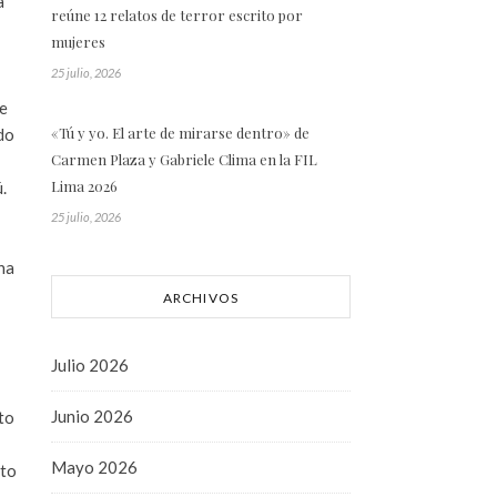
a
reúne 12 relatos de terror escrito por
mujeres
25 julio, 2026
ce
«Tú y yo. El arte de mirarse dentro» de
do
Carmen Plaza y Gabriele Clima en la FIL
Lima 2026
.
25 julio, 2026
una
ARCHIVOS
Julio 2026
Junio 2026
cto
Mayo 2026
nto