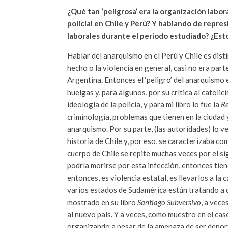
¿Qué tan ‘peligrosa’ era la organización labo
policial en Chile y Perú? Y hablando de repres
laborales durante el periodo estudiado? ¿Est
Hablar del anarquismo en el Perú y Chile es dist
hecho o la violencia en general, casi no era par
Argentina. Entonces el ‘peligro’ del anarquismo 
huelgas y, para algunos, por su crítica al catoli
ideología de la policía, y para mi libro lo fue la
Re
criminología, problemas que tienen en la ciudad 
anarquismo. Por su parte, (las autoridades) lo v
historia de Chile y, por eso, se caracterizaba co
cuerpo de Chile se repite muchas veces por el sig
podría morirse por esta infección, entonces tiene
entonces, es violencia estatal, es llevarlos a l
varios estados de Sudamérica están tratando a 
mostrado en su libro
Santiago Subversivo
, a vec
al nuevo país. Y a veces, como muestro en el ca
organizando a pesar de la amenaza de ser depor