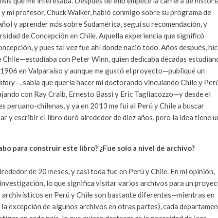
lisis que me interesaba. Después de ello empecé la carrera de histori
, y mi profesor, Chuck Walker, habló conmigo sobre su programa de
pañol y aprender más sobre Sudamérica, seguí su recomendación, y
rsidad de Concepción en Chile. Aquella experiencia que significó
ncepción, y pues tal vez fue ahí donde nació todo. Años después, hi
e Chile—estudiaba con Peter Winn, quien dedicaba décadas estudian
de 1906 en Valparaíso y aunque me gustó el proyecto—publiqué un
story
—, sabía que quería hacer mi doctorando vinculando Chile y Perú
jando con Ray Craib, Ernesto Bassi y Eric Tagliacozzo—y desde el
s peruano-chilenas, y ya en 2013 me fui al Perú y Chile a buscar
r y escribir el libro duró alrededor de diez años, pero la idea tiene 
abo para construir este libro? ¿Fue solo a nivel de archivo?
lrededor de 20 meses, y casi toda fue en Perú y Chile. En mi opinión,
 investigación, lo que significa visitar varios archivos para un proye
 archivísticos en Perú y Chile son bastante diferentes—mientras en
 la excepción de algunos archivos en otras partes), cada departame