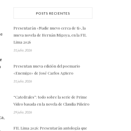
POSTS RECIENTES
Presentarán «Nadie nuevo cerca de ti», la
ue
nueva novela de Hernán Migoya, en la FIL
Lima 2026
31 julio, 2026
e
Presentan nueva edición del poemario
a
«Enemigo» de José Carlos Agüero
31 julio, 2026
“Catedrales”: todo sobre la serie de Prime
Video basada en la novela de Claudia Piñeiro
29 julio, 2026
ca,
FIL Lima 2026: Presentarán antología que