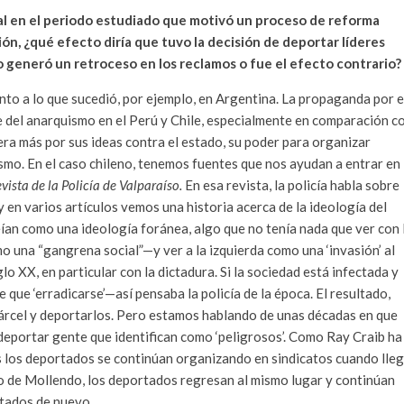
ral en el periodo estudiado que motivó un proceso de reforma
ión, ¿qué efecto diría que tuvo la decisión de deportar líderes
o generó un retroceso en los reclamos o fue el efecto contrario?
into a lo que sucedió, por ejemplo, en Argentina. La propaganda por e
te del anarquismo en el Perú y Chile, especialmente en comparación c
era más por sus ideas contra el estado, su poder para organizar
cismo. En el caso chileno, tenemos fuentes que nos ayudan a entrar en 
vista de la Policía de Valparaíso.
En esa revista, la policía habla sobre
y en varios artículos vemos una historia acerca de la ideología del
eían como una ideología foránea, algo que no tenía nada que ver con 
mo una “gangrena social”—y ver a la izquierda como una ‘invasión’ al
lo XX, en particular con la dictadura. Si la sociedad está infectada y
 que ‘erradicarse’—así pensaba la policía de la época. El resultado,
a cárcel y deportarlos. Pero estamos hablando de unas décadas en que
deportar gente que identifican como ‘peligrosos’. Como Ray Craib ha
es los deportados se continúan organizando en sindicatos cuando lle
so de Mollendo, los deportados regresan al mismo lugar y continúan
tados de nuevo.