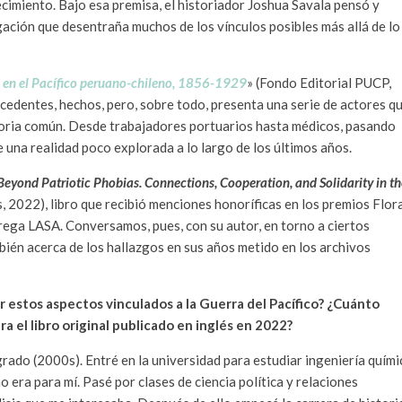
cimiento. Bajo esa premisa, el historiador Joshua Savala pensó y
ación que desentraña muchos de los vínculos posibles más allá de lo
ón en el Pacífico peruano-chileno, 1856-1929
» (Fondo Editorial PUCP,
edentes, hechos, pero, sobre todo, presenta una serie de actores q
toria común. Desde trabajadores portuarios hasta médicos, pasando
 una realidad poco explorada a lo largo de los últimos años.
Beyond Patriotic Phobias. Connections, Cooperation, and Solidarity in th
s, 2022), libro que recibió menciones honoríficas en los premios Flor
rega LASA. Conversamos, pues, con su autor, en torno a ciertos
ién acerca de los hallazgos en sus años metido en los archivos
r estos aspectos vinculados a la Guerra del Pacífico? ¿Cuánto
a el libro original publicado en inglés en 2022?
rado (2000s). Entré en la universidad para estudiar ingeniería quími
 era para mí. Pasé por clases de ciencia política y relaciones