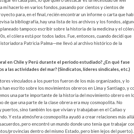
tigar en cada país, lo que quiero destacar es la necesidad de leer
ra mí hacerlo en varios fondos, pasando por cientos y cientos de
yecto para, en el final, recién encontrar un informe o carta que hab
revisa la bibliografía, hay una lista de los archivos y los fondos, algu
a planeado tampoco escribir sobre la historia de la medicina y el cóler
s, el cólera está por todos lados. Fue, entonces, cuando decidí que
istoriadora Patricia Palma—me llevó al archivo histórico de la
oral en Chile y Perú durante el periodo estudiado? ¿En qué fase
a las actividades del mar? (Sindicatos, líderes sindicales, etc.)
tores vinculados a los puertos fueron de los más organizados, y lo
han escrito sobre los movimientos obreros en Lima y Santiago, y c
emos una parte importante de la historia del movimiento obrero en l
cho de que una parte de la clase obrera era muy cosmopolita. No
 puertos, sino también los que vivían y trabajaban en el Callao y
undo. Y esta atmósfera cosmopolita ayudó a crear relaciones más allá
desacuerdos, pero encontré un mundo donde uno tenía que trabajar co
os/provincias dentro del mismo Estado, pero bien lejos del puerto).