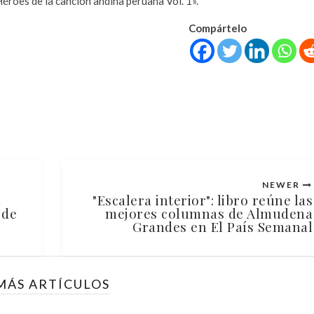
Héroes de la canción andina peruana Vol. 1».
Compártelo
NEWER
l
"Escalera interior": libro reúne las
 de
mejores columnas de Almudena
Grandes en El País Semanal
MÁS ARTÍCULOS