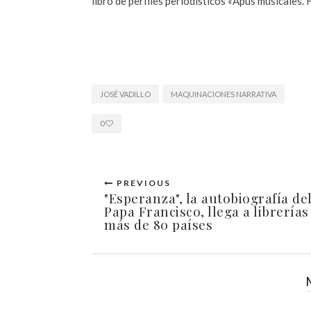
libro de perfiles periodísticos «Apus musicales. 
JOSÉ VADILLO
MAQUINACIONES NARRATIVA
0
PREVIOUS
"Esperanza", la autobiografía de
Papa Francisco, llega a librerías
más de 80 países