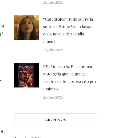
31 julio, 2026
“Catedrales”: todo sobre la
 el
serie de Prime Video basada
el
en la novela de Claudia
Piñeiro
29 julio, 2026
FIL Lima 2026: Presentarán
antología que reúne 12
o
relatos de terror escrito por
mujeres
25 julio, 2026
ARCHIVOS
 el