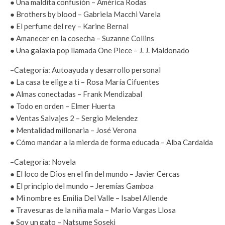
● Una maldita confusión – América Rodas
● Brothers by blood – Gabriela Macchi Varela
● El perfume del rey – Karine Bernal
● Amanecer en la cosecha – Suzanne Collins
● Una galaxia pop llamada One Piece – J. J. Maldonado
–Categoría: Autoayuda y desarrollo personal
● La casa te elige a ti – Rosa María Cifuentes
● Almas conectadas – Frank Mendizabal
● Todo en orden – Elmer Huerta
● Ventas Salvajes 2 – Sergio Melendez
● Mentalidad millonaria – José Verona
● Cómo mandar a la mierda de forma educada – Alba Cardalda
–Categoría: Novela
● El loco de Dios en el fin del mundo – Javier Cercas
● El principio del mundo – Jeremías Gamboa
● Mi nombre es Emilia Del Valle – Isabel Allende
● Travesuras de la niña mala – Mario Vargas Llosa
● Soy un gato – Natsume Soseki