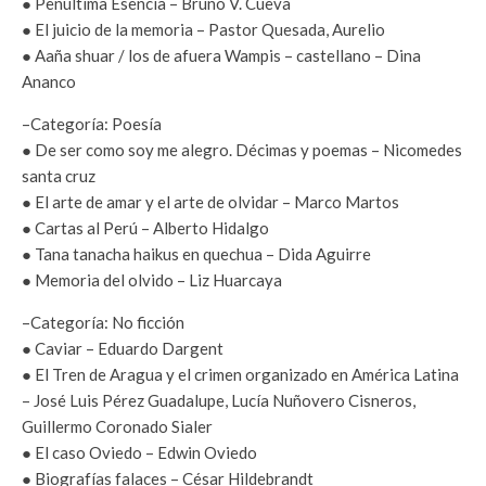
● Penúltima Esencia – Bruno V. Cueva
● El juicio de la memoria – Pastor Quesada, Aurelio
● Aaña shuar / los de afuera Wampis – castellano – Dina
Ananco
–Categoría: Poesía
● De ser como soy me alegro. Décimas y poemas – Nicomedes
santa cruz
● El arte de amar y el arte de olvidar – Marco Martos
● Cartas al Perú – Alberto Hidalgo
● Tana tanacha haikus en quechua – Dida Aguirre
● Memoria del olvido – Liz Huarcaya
–Categoría: No ficción
● Caviar – Eduardo Dargent
● El Tren de Aragua y el crimen organizado en América Latina
– José Luis Pérez Guadalupe, Lucía Nuñovero Cisneros,
Guillermo Coronado Sialer
● El caso Oviedo – Edwin Oviedo
● Biografías falaces – César Hildebrandt