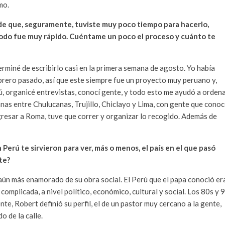
mo.
 de que, seguramente, tuviste muy poco tiempo para hacerlo,
todo fue muy rápido. Cuéntame un poco el proceso y cuánto te
rminé de escribirlo casi en la primera semana de agosto. Yo había
ero pasado, así que este siempre fue un proyecto muy peruano y,
rú, organicé entrevistas, conocí gente, y todo esto me ayudó a orden
nas entre Chulucanas, Trujillo, Chiclayo y Lima, con gente que cono
egresar a Roma, tuve que correr y organizar lo recogido. Además de
Perú te sirvieron para ver, más o menos, el país en el que pasó
te?
ún más enamorado de su obra social. El Perú que el papa conoció er
omplicada, a nivel político, económico, cultural y social. Los 80s y 
nte, Robert definió su perfil, el de un pastor muy cercano a la gente,
o de la calle.