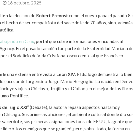
16 octubre, 2025
llen
la elección de
Robert Prevost
como el nuevo papa el pasado 8 
 el hecho de ser compatriota del sacerdote de 70 años, sino, además
atólica.
rabajando en Crux
, portal que cubre informaciones vinculadas al
Agency. En el pasado también fue parte de la Fraternidad Mariana d
por el Sodalicio de Vida Cristiana, oscuro ente al que Francisco
arle una extensa entrevista a
León XIV
. El diálogo demuestra lo bien
ido sucesor del argentino Jorge Mario Bergoglio. La nacida en Denv
cluye viajes a Chiclayo, Trujillo y el Callao, en el mejor de los libro
 Sumo Pontífice.
 del siglo XXI
” (Debate), la autora repasa aspectos hasta hoy
n Chicago. Sus primeras aficiones, el ambiente cultural donde dio su
e sacerdote, sus primeras asignaciones fuera de EE.UU., la gente que
e lideró, los enemigos que se granjeó, pero, sobre todo, la forma en