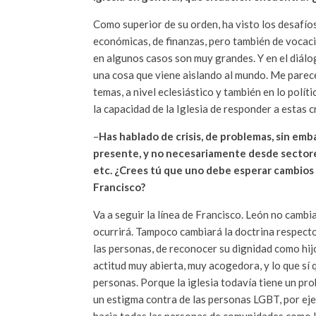
Como superior de su orden, ha visto los desafíos y
económicas, de finanzas, pero también de vocaci
en algunos casos son muy grandes. Y en el diálo
una cosa que viene aislando al mundo. Me parec
temas, a nivel eclesiástico y también en lo polí
la capacidad de la Iglesia de responder a estas c
–
Has hablado de crisis, de problemas, sin em
presente, y no necesariamente desde sectores 
etc. ¿Crees tú que uno debe esperar cambios
Francisco?
Va a seguir la línea de Francisco. León no cambi
ocurrirá. Tampoco cambiará la doctrina respecto
las personas, de reconocer su dignidad como hijo
actitud muy abierta, muy acogedora, y lo que sí q
personas. Porque la iglesia todavía tiene un pr
un estigma contra de las personas LGBT, por eje