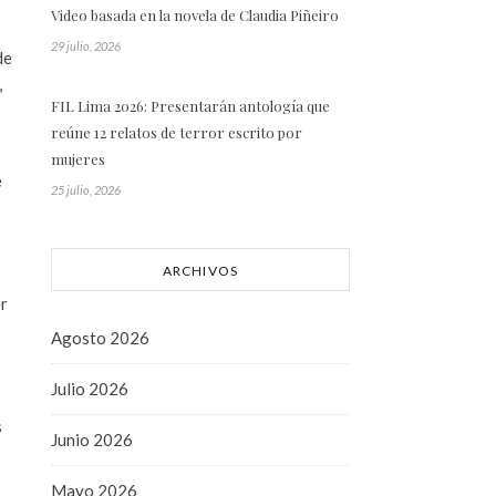
Video basada en la novela de Claudia Piñeiro
29 julio, 2026
de
,
FIL Lima 2026: Presentarán antología que
reúne 12 relatos de terror escrito por
mujeres
e
25 julio, 2026
ARCHIVOS
er
s
Agosto 2026
Julio 2026
s
Junio 2026
Mayo 2026