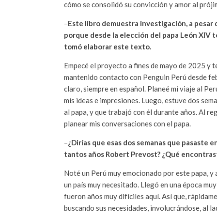
cómo se consolidó su convicción y amor al próji
–
Este libro demuestra investigación, a pesar
porque desde la elección del papa León XIV 
tomó elaborar este texto.
Empecé el proyecto a fines de mayo de 2025 y te
mantenido contacto con Penguin Perú desde febr
claro, siempre en español. Planeé mi viaje al Pe
mis ideas e impresiones. Luego, estuve dos sema
al papa, y que trabajó con él durante años. Al r
planear mis conversaciones con el papa.
–
¿Dirías que esas dos semanas que pasaste en 
tantos años Robert Prevost? ¿Qué encontras
Noté un Perú muy emocionado por este papa, y a
un país muy necesitado. Llegó en una época muy c
fueron años muy difíciles aquí. Así que, rápidame
buscando sus necesidades, involucrándose, al lad