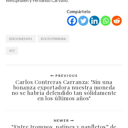
Westphalen y Fernando Carvallo.
Compártelo
EDICIONES MYL
ROCÍO FERREIRA
0
PREVIOUS
Carlos Contreras Carranza: "Sin una
bonanza exportadora nuestra moneda
no se habría defendido tan sólidamente
en los últimos años"
NEWER
“Entre trompos, patines y panfletos” de