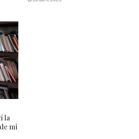
í la
 de mi