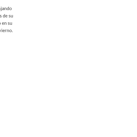
ajando
s de su
o en su
vierno.