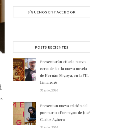
SÍGUENOS EN FACEBOOK
POSTS RECIENTES
Presentarán «Nadie nuevo
cerca de ti», la nueva novela
de Hernán Migoya, en la FIL
Lima 2026
d
31 julio, 2026
»,
Presentan nueva edición del
poemario «Enemigo» de José
Carlos Agüero
31 julio, 2026