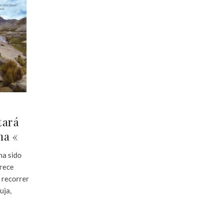
tará
ma «
ha sido
trece
 recorrer
uja,