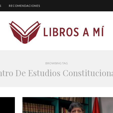
S
RECOMENDACIONES
BROWSING TAG
tro De Estudios Constitucion