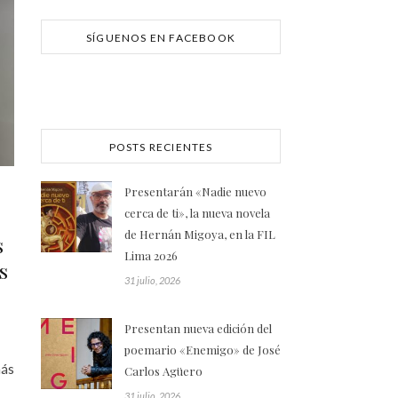
SÍGUENOS EN FACEBOOK
POSTS RECIENTES
Presentarán «Nadie nuevo
cerca de ti», la nueva novela
de Hernán Migoya, en la FIL
s
Lima 2026
s
31 julio, 2026
Presentan nueva edición del
poemario «Enemigo» de José
más
Carlos Agüero
31 julio, 2026