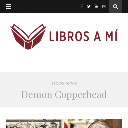
BROWSING TAG
Demon Copperhead