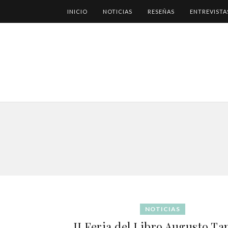
INICIO
NOTICIAS
RESEÑAS
ENTREVISTA
NOTICIAS
II Feria del Libro Augusto T