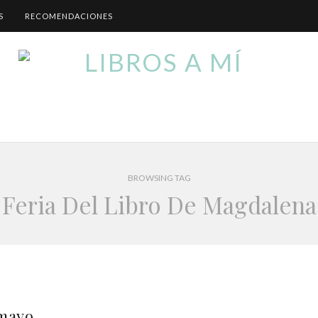
S
RECOMENDACIONES
BROWSING TAG
Feria Del Libro De Magdalena
amayo