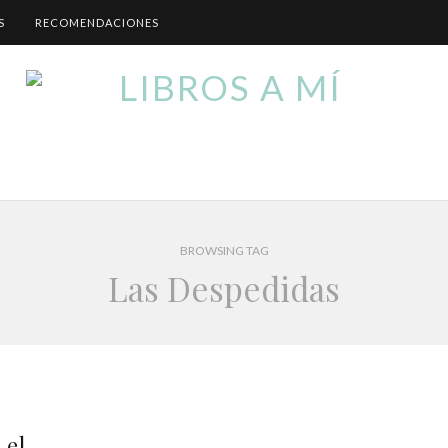
S
RECOMENDACIONES
BROWSING TAG
Las Despedidas
 el