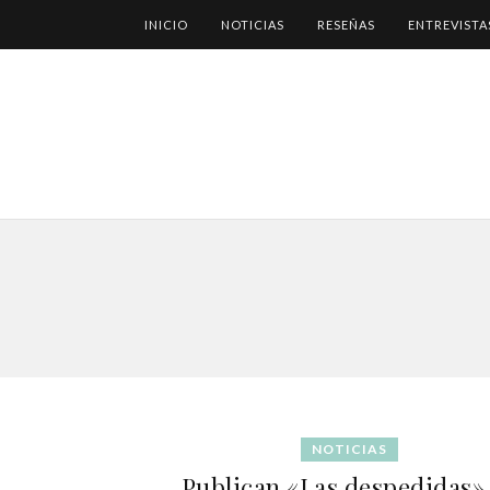
INICIO
NOTICIAS
RESEÑAS
ENTREVISTA
NOTICIAS
Publican «Las despedidas»,