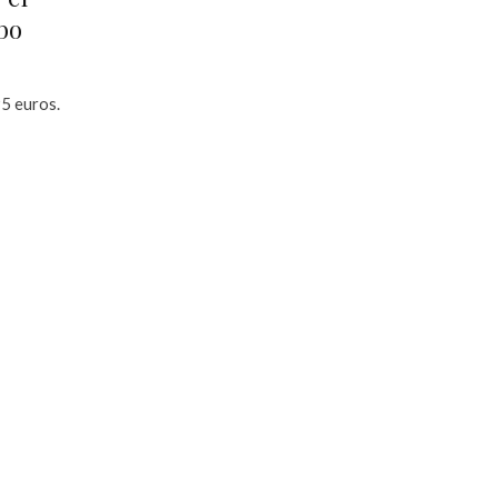
obo
95 euros.