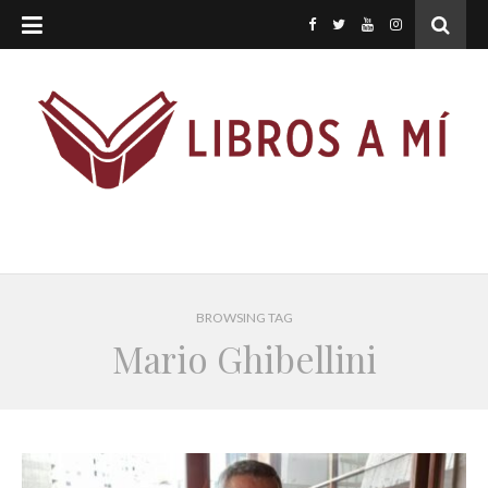
BROWSING TAG
Mario Ghibellini