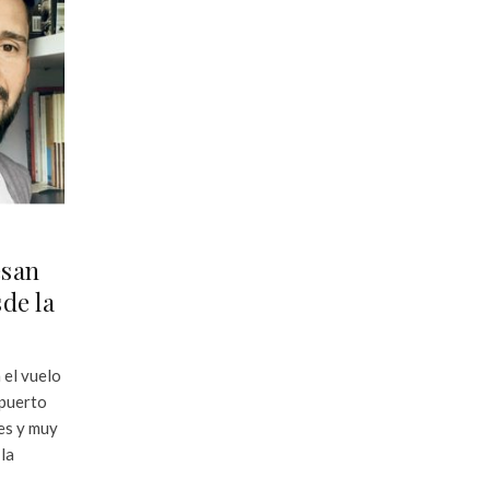
esan
de la
 el vuelo
opuerto
es y muy
la