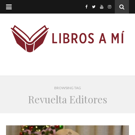
BROWSING TAG
Revuelta Editores