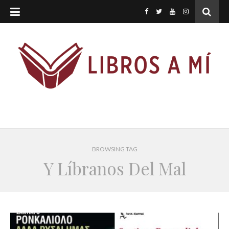
BROWSING TAG
Y Líbranos Del Mal