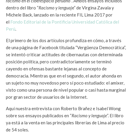
racismo en el ciberespacio peruano
“. Ambos ensayos incluidos
dentro del libro “
Racismo y lenguaj
e” de Virgina Zavala y
Michele Back, lanzado en la reciente FIL Lima 2017 por
el
Fondo Editorial de la Pontificia Universidad Católica del
Perú
.
El primero de los dos artículos profundiza en cómo, a través
de una página de Facebook titulada “Vergüenza Democrática”,
se intentó criticar actitudes de cibernautas con determinada
posición política, pero contradictoriamente se terminó
cayendo en ofensas bastante lejanas al concepto de
democracia. Mientras que en el segundo, el autor ahonda en
un sujeto no muy novedoso pero sí poco estudiado: el amixer,
visto como una persona de nivel popular o casi hasta marginal
por gran sector de usuarios de la Internet.
Aquí nuestra entrevista con Roberto Brañez e Isabel Wong
sobre sus ensayos publicados en “
Racismo y lenguaje
”. El libro
ya está a la venta en las principales librerías de Lima al precio
de 54 soles.