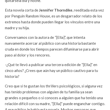
quitársela día y noche.
Esta novela corta de
Jennifer Thorndike
, reeditada esta vez
por Penguin Random House, es un desgarrador relato de los
extremos hasta donde pueden llegar los vínculos entre una
madre y su hija.
Conversamos con la autora de “[Ella]”, que intenta
nuevamente acercar al público con una historia bastante
cruda en donde los tiempos parecen difuminarse para abrir
paso al dolor y los rencores.
-¿Qué te llevó a publicar una tercera edición de “[Ella]” en
cinco años? ¿Crees que aún hay un público cautivo para tu
historia?
Creo que si te gustan los thrillers psicológicos, si alguna vez
has tenido problemas con alguien de tu familia ya sean
grandes o pequeños o si conoces a alguien que ha tenido una
relación difícil con su madre, “[Ella]” puede enganchar contigo.
A ese público le habla esta novela. Muchas personas que