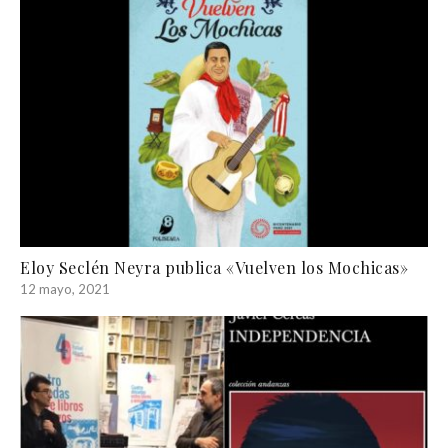
Eloy Seclén Neyra publica «Vuelven los Mochicas»
12 mayo, 2021