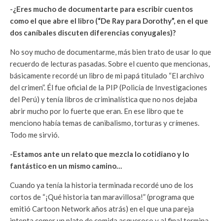
-¿Eres mucho de documentarte para escribir cuentos
como el que abre el libro (“De Ray para Dorothy”, en el que
dos caníbales discuten diferencias conyugales)?
No soy mucho de documentarme, más bien trato de usar lo que
recuerdo de lecturas pasadas. Sobre el cuento que mencionas,
básicamente recordé un libro de mi papá titulado “El archivo
del crimen”. Él fue oficial de la PIP (Policía de Investigaciones
del Perú) y tenía libros de criminalística que no nos dejaba
abrir mucho por lo fuerte que eran. En ese libro que te
menciono había temas de canibalismo, torturas y crímenes.
Todo me sirvió.
-Estamos ante un relato que mezcla lo cotidiano y lo
fantástico en un mismo camino…
Cuando ya tenía la historia terminada recordé uno de los
cortos de “¡Qué historia tan maravillosa!” (programa que
emitió Cartoon Network años atrás) en el que una pareja
intenta comer un plato de comida asqueroso y al final termina