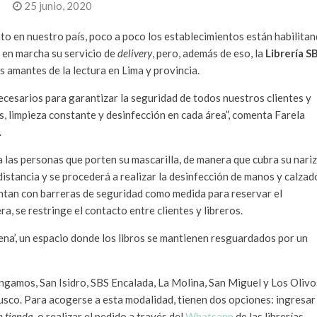
25 junio, 2020
to en nuestro país, poco a poco los establecimientos están habilita
n en marcha su servicio de
delivery
, pero, además de eso, la
Librería S
s amantes de la lectura en Lima y provincia.
ecesarios para garantizar la seguridad de todos nuestros clientes y
, limpieza constante y desinfección en cada área”, comenta Farela
.
o a las personas que porten su mascarilla, de manera que cubra su nariz
istancia y se procederá a realizar la desinfección de manos y calzad
ntan con barreras de seguridad como medida para reservar el
a, se restringe el contacto entre clientes y libreros.
a’, un espacio donde los libros se mantienen resguardados por un
Angamos, San Isidro, SBS Encalada, La Molina, San Miguel y Los Olivo
Cusco. Para acogerse a esta modalidad, tienen dos opciones: ingresar
n tienda
,
o realizar el pedido a través del
Whatsapp
de las librerías.