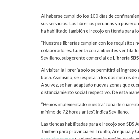
Al haberse cumplido los 100 días de confinamien
sus servicios. Las librerías peruanas ya pusiero
ha habilitado también el recojo en tienda para lo
“Nuestras librerías cumplen con los requisitos n
colaboradores. Cuenta con ambientes ventilados
Sevillano, subgerente comercial de
Librería SBS
Al visitar la librería solo se permitirá el ingres
boca. Asimismo, se respetará los dos metros de d
A su vez, se han adaptado nuevas zonas que cue
distanciamiento social respectivo. De esta maner
“Hemos implementado nuestra ‘zona de cuarenten
mínimo de 72 horas antes”, indica Sevillano.
Las tiendas habilitadas para el recojo son SBS 
También para provincia en Trujillo, Arequipa y 
www.sbs.com.pe
y seleccionar la opción
recojo e