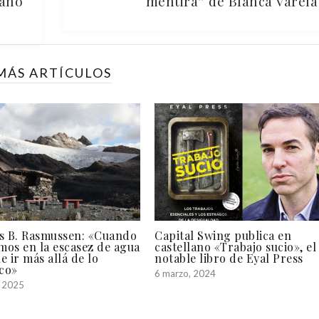
 año
mentira” de Blanca Varela
MÁS ARTÍCULOS
as B. Rasmussen: «Cuando
Capital Swing publica en
os en la escasez de agua
castellano «Trabajo sucio», el
e ir más allá de lo
notable libro de Eyal Press
ico»
6 marzo, 2024
, 2025