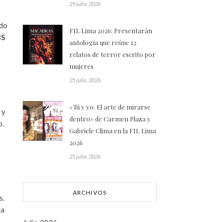
29 julio, 2026
ndo
FIL Lima 2026: Presentarán
BS
antología que reúne 12
relatos de terror escrito por
mujeres
25 julio, 2026
«Tú y yo. El arte de mirarse
 y
dentro» de Carmen Plaza y
o.
Gabriele Clima en la FIL Lima
2026
25 julio, 2026
ARCHIVOS
s.
 a