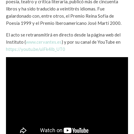
poesía, teatro y crítica literaria, publicó más de cincuenta
libros y ha sido traducido a veintitrés idiomas. Fue
galardonado con, entre otros, el Premio Reina Sofía de
Poesía 1999 y el Premio Iberoamericano José Martí 2000.
El acto se retransmitirá en directo desde la página web del
Instituto (
www.cervantes.es
) y por su canal de YouTube en
https://youtu.be/uiFk4Ib_UT0