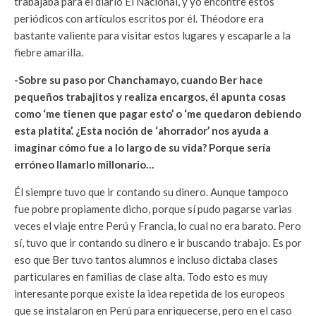
trabajaba para el diario El Nacional, y yo encontré estos
periódicos con artículos escritos por él. Théodore era
bastante valiente para visitar estos lugares y escaparle a la
fiebre amarilla.
-Sobre su paso por Chanchamayo, cuando Ber hace
pequeños trabajitos y realiza encargos, él apunta cosas
como ‘me tienen que pagar esto’ o ‘me quedaron debiendo
esta platita’. ¿Esta noción de ‘ahorrador’ nos ayuda a
imaginar cómo fue a lo largo de su vida? Porque sería
erróneo llamarlo millonario…
Él siempre tuvo que ir contando su dinero. Aunque tampoco
fue pobre propiamente dicho, porque sí pudo pagarse varias
veces el viaje entre Perú y Francia, lo cual no era barato. Pero
sí, tuvo que ir contando su dinero e ir buscando trabajo. Es por
eso que Ber tuvo tantos alumnos e incluso dictaba clases
particulares en familias de clase alta. Todo esto es muy
interesante porque existe la idea repetida de los europeos
que se instalaron en Perú para enriquecerse, pero en el caso