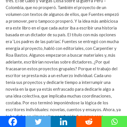
tres. El de Gabo y Vargas Llosa sobre la guerra Perú –
Colombia, que no prosperó. También el proyecto de un
volumen con textos de algunos de ellos, que Fuentes empezó
a promover, pero tampoco prosperó. Y la idea más ambiciosa
era este libro en el que cada autor iba a escribir una historia
basada en un dictador de su país. El título con más opciones
era ‘Los padres de las patrias’. Fuentes se entregó con mucha
energía al proyecto, habló con editoriales, con Carpentier y
Roa Bastos. Algunos empezaron a buscar materiales y, más
adelante, escribirían novelas sobre dictadores. ¿Por qué
fracasaron estos proyectos grupales? Porque el trabajo del
escritor se presta más a un esfuerzo individual. Cada uno
tenía sus proyectos y dedicarle tiempo a interrumpir una
novela en la que ya estás enfrascado para dedicarle algo a
una idea colectiva, que implicaba muchas coordinaciones,
costaba. Por eso terminó imponiéndose la lógica de los
escritores individuales: novelas, cuentos y ensayos. Ahora, ya
lo he dicho en alguna otra oportunidad: aunque esos
proyectos colectivos fracasaron, “
Las cartas del Boom
” es el