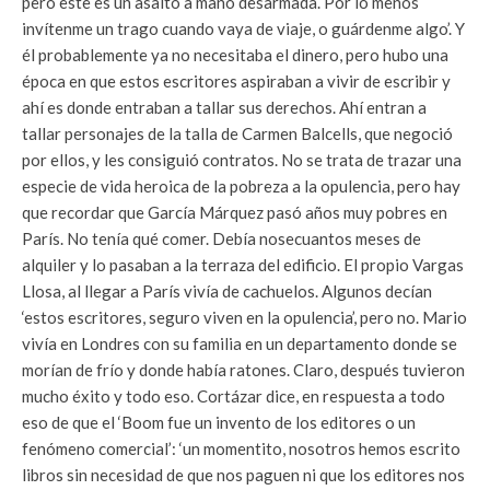
pero este es un asalto a mano desarmada. Por lo menos
invítenme un trago cuando vaya de viaje, o guárdenme algo’. Y
él probablemente ya no necesitaba el dinero, pero hubo una
época en que estos escritores aspiraban a vivir de escribir y
ahí es donde entraban a tallar sus derechos. Ahí entran a
tallar personajes de la talla de Carmen Balcells, que negoció
por ellos, y les consiguió contratos. No se trata de trazar una
especie de vida heroica de la pobreza a la opulencia, pero hay
que recordar que García Márquez pasó años muy pobres en
París. No tenía qué comer. Debía nosecuantos meses de
alquiler y lo pasaban a la terraza del edificio. El propio Vargas
Llosa, al llegar a París vivía de cachuelos. Algunos decían
‘estos escritores, seguro viven en la opulencia’, pero no. Mario
vivía en Londres con su familia en un departamento donde se
morían de frío y donde había ratones. Claro, después tuvieron
mucho éxito y todo eso. Cortázar dice, en respuesta a todo
eso de que el ‘Boom fue un invento de los editores o un
fenómeno comercial’: ‘un momentito, nosotros hemos escrito
libros sin necesidad de que nos paguen ni que los editores nos