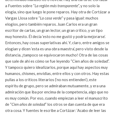
a Fuentes sobre “
La región más transparente
”, y no solo la
elogia, sino que luego le pone reparos. Hay otra de Cortázar a
Vargas Llosa sobre “
La casa verde
” y pasa igual: muchos
elogios, pero también reparos. Juan Carlos era un gran
escritor de cartas, un gran lector, un gran crítico, y un tipo
muy honesto. Él decía ‘esto no me gustó y podría mejorarse’.
Entonces, hay cosas superlativas ahí. Y, claro, entre amigos se
elogian y dicen ‘esta es una obra maestra’, pero visto desde la
distancia, ¡tampoco se equivocaron mucho! Otra de las cosas
que sale de ahí es cómo se fue leyendo “Cien años de soledad”.
Y tampoco quiero idealizarlos, porque aquí hay aspectos muy
humanos, chismes, envidias, entre ellos y con otros. Hay estas
pullas a los críticos literarios (‘no nos entienden’), este
espíritu de grupo, pero se admiraban mutuamente, y era una
admiración que iba por encima de la competencia, algo que no
es muy común. Por eso, cuando empiezan a leer el manuscrito
de “
Cien años de soledad
” los otros se dan cuenta de que era
otra cosa. Y fuentes le escribe a Cortázar: ‘Acabo de leer las