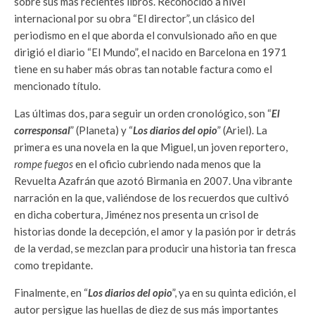
sobre sus más recientes libros. Reconocido a nivel
internacional por su obra “El director”, un clásico del
periodismo en el que aborda el convulsionado año en que
dirigió el diario “El Mundo”, el nacido en Barcelona en 1971
tiene en su haber más obras tan notable factura como el
mencionado título.
Las últimas dos, para seguir un orden cronológico, son “
El
corresponsal
” (Planeta) y “
Los diarios del opio
” (Ariel). La
primera es una novela en la que Miguel, un joven reportero,
rompe fuegos
en el oficio cubriendo nada menos que la
Revuelta Azafrán que azotó Birmania en 2007. Una vibrante
narración en la que, valiéndose de los recuerdos que cultivó
en dicha cobertura, Jiménez nos presenta un crisol de
historias donde la decepción, el amor y la pasión por ir detrás
de la verdad, se mezclan para producir una historia tan fresca
como trepidante.
Finalmente, en “
Los diarios del opio
”, ya en su quinta edición, el
autor persigue las huellas de diez de sus más importantes