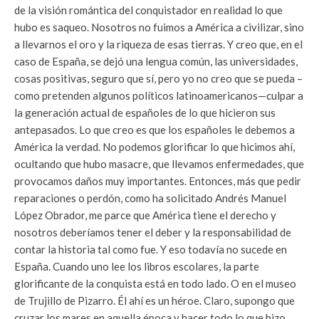
de la visión romántica del conquistador en realidad lo que
hubo es saqueo. Nosotros no fuimos a América a civilizar, sino
a llevarnos el oro y la riqueza de esas tierras. Y creo que, en el
caso de España, se dejó una lengua común, las universidades,
cosas positivas, seguro que sí, pero yo no creo que se pueda –
como pretenden algunos políticos latinoamericanos—culpar a
la generación actual de españoles de lo que hicieron sus
antepasados. Lo que creo es que los españoles le debemos a
América la verdad. No podemos glorificar lo que hicimos ahí,
ocultando que hubo masacre, que llevamos enfermedades, que
provocamos daños muy importantes. Entonces, más que pedir
reparaciones o perdón, como ha solicitado Andrés Manuel
López Obrador, me parce que América tiene el derecho y
nosotros deberíamos tener el deber y la responsabilidad de
contar la historia tal como fue. Y eso todavía no sucede en
España. Cuando uno lee los libros escolares, la parte
glorificante de la conquista está en todo lado. O en el museo
de Trujillo de Pizarro. Él ahí es un héroe. Claro, supongo que
cruzar los mares en aquella época y hacer todo lo que hizo