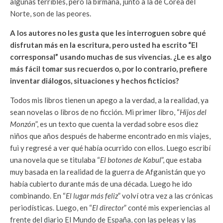
algunas terribles, pero la birmana, junto a la de Corea del
Norte, son de las peores.
A los autores no les gusta que les interroguen sobre qué
disfrutan más en la escritura, pero usted ha escrito “El
corresponsal” usando muchas de sus vivencias. ¿Le es algo
más fácil tomar sus recuerdos o, por lo contrario, prefiere
inventar diálogos, situaciones y hechos ficticios?
Todos mis libros tienen un apego a la verdad, a la realidad, ya
sean novelas o libros de no ficción. Mi primer libro, “
Hijos del
Monzón
”, es un texto que cuenta la verdad sobre esos diez
niños que años después de haberme encontrado en mis viajes,
fui y regresé a ver qué había ocurrido con ellos. Luego escribí
una novela que se titulaba “
El botones de Kabul
”, que estaba
muy basada en la realidad de la guerra de Afganistán que yo
había cubierto durante más de una década. Luego he ido
combinando. En “
El lugar más feliz
” volví otra vez a las crónicas
periodísticas. Luego, en “
El director
” conté mis experiencias al
frente del diario El Mundo de España, con las peleas y las