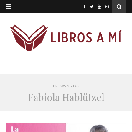
BROWSING TAG
Fabiola Hablützel