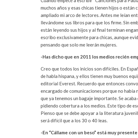
Cuando empecé a escribir “Canciones para Paula”
muchos años y esas chicas tienen hijos o están 
ampliado mi arco de lectores. Antes me leían en
llevándome sus libros para que los firme. Sin em
están leyendo sus hijos y al final terminan enga
escribo exclusivamente para chicas, aunque evid
pensando que solo me leerán mujeres.
-Has dicho que en 2011 los medios recién emp
Creo que todos los inicios son difíciles. En Espa
de habla hispana, y ellos tienen muy buenos eq
editorial Everest. Recuerdo que entonces conv
encargado de comunicaciones porque no había nad
que ya tenemos un bagaje importante. Se acaba de
pidiendo cobertura a los medios. Este tipo de e
Pienso que se debe apoyar a la literatura juvenil 
será difícil que a los 30 o 40 leas.
-En “Cállame con un beso” está muy presente L