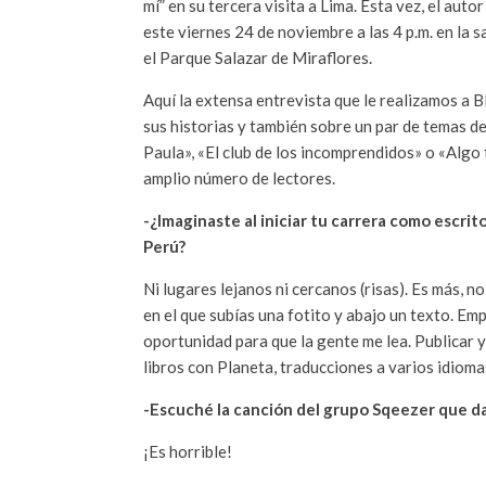
mí” en su tercera visita a Lima. Esta vez, el aut
este viernes 24 de noviembre a las 4 p.m. en la 
el Parque Salazar de Miraflores.
Aquí la extensa entrevista que le realizamos a B
sus historias y también sobre un par de temas d
Paula», «El club de los incomprendidos» o «Algo t
amplio número de lectores.
-¿Imaginaste al iniciar tu carrera como escrit
Perú?
Ni lugares lejanos ni cercanos (risas). Es más, n
en el que subías una fotito y abajo un texto. Em
oportunidad para que la gente me lea. Publicar y
libros con Planeta, traducciones a varios idiomas
-Escuché la canción del grupo Sqeezer que da 
¡Es horrible!