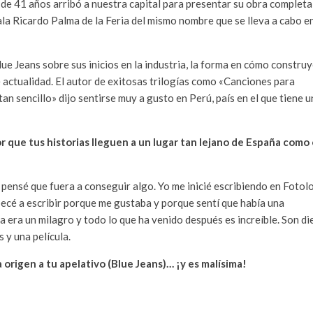
or de 41 años arribó a nuestra capital para presentar su obra completa
sala Ricardo Palma de la Feria del mismo nombre que se lleva a cabo e
lue Jeans sobre sus inicios en la industria, la forma en cómo constru
e actualidad. El autor de exitosas trilogías como «Canciones para
an sencillo» dijo sentirse muy a gusto en Perú, país en el que tiene u
or que tus historias lleguen a un lugar tan lejano de España como 
o pensé que fuera a conseguir algo. Yo me inicié escribiendo en Fotol
pecé a escribir porque me gustaba y porque sentí que había una
a era un milagro y todo lo que ha venido después es increíble. Son di
 y una película.
origen a tu apelativo (Blue Jeans)… ¡y es malísima!