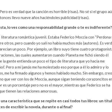
Pero es verdad que la canción es horrible (risas). No sé si el grupo a
ntonces llevo nueve años haciéndoles publicidad (risas).
lesta, lo ves como una responsabilidad grande o te es indiferente?
e literatura romántica juvenil. Estaba Federico Moccia con “Perdona 
ntre otros, pero cuando yo salí no había muchos más (autores). Es ver
parecían un poco. Por ejemplo, un libro suyo tiene cuatro protagonist
raciones, las cuales aumentaron cuando Planeta me fichó siendo él
e la gente entienda un poco el tipo de literatura que yo hacía me
l’. Pero a mí jamás me ha molestado eso porque a él lo admiro y lo
os, me ha firmado algunos y hemos hablado mucho. Sin embargo, cre
cho que ver con los de Moccia, aunque sigan teniendo corazoncitos e
mor es un porcentaje pero no es el mayor, mientras que Federico se ha
que tienen las relaciones amorosas.
na característica que se repite en casi todos tus libros: un títu
 de escribir la novela, durante o al final?