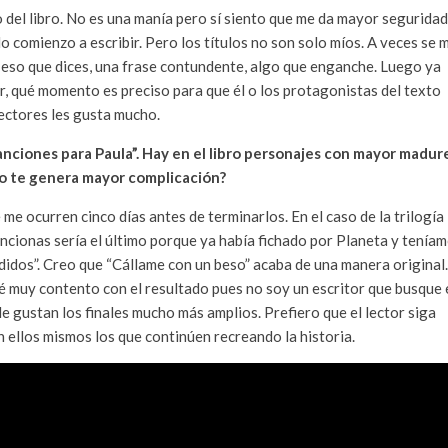
o del libro. No es una manía pero sí siento que me da mayor seguridad
do comienzo a escribir. Pero los títulos no son solo míos. A veces se 
 eso que dices, una frase contundente, algo que enganche. Luego ya
ecir, qué momento es preciso para que él o los protagonistas del texto
lectores les gusta mucho.
Canciones para Paula”. Hay en el libro personajes con mayor madur
 no te genera mayor complicación?
 me ocurren cinco días antes de terminarlos. En el caso de la trilogía
encionas sería el último porque ya había fichado por Planeta y tenía
ndidos”. Creo que “Cállame con un beso” acaba de una manera original.
dé muy contento con el resultado pues no soy un escritor que busque 
Me gustan los finales mucho más amplios. Prefiero que el lector siga
 ellos mismos los que continúen recreando la historia.