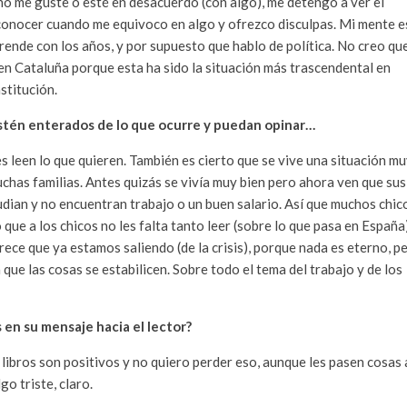
 no me guste o esté en desacuerdo (con algo), me detengo a ver el
onocer cuando me equivoco en algo y ofrezco disculpas. Mi mente e
rende con los años, y por supuesto que hablo de política. No creo qu
en Cataluña porque esta ha sido la situación más trascendental en
stitución.
 estén enterados de lo que ocurre y puedan opinar…
es leen lo que quieren. También es cierto que se vive una situación m
chas familias. Antes quizás se vivía muy bien pero ahora ven que sus
udian y no encuentran trabajo o un buen salario. Así que muchos chic
que a los chicos no les falta tanto leer (sobre lo que pasa en España
rece que ya estamos saliendo (de la crisis), porque nada es eterno, p
ue las cosas se estabilicen. Sobre todo el tema del trabajo y de los
 en su mensaje hacia el lector?
s libros son positivos y no quiero perder eso, aunque les pasen cosas 
o triste, claro.