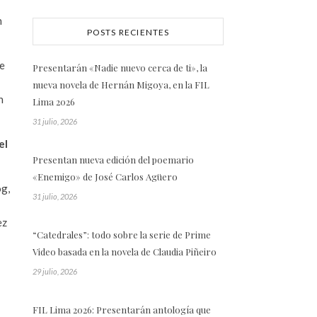
n
POSTS RECIENTES
ye
Presentarán «Nadie nuevo cerca de ti», la
nueva novela de Hernán Migoya, en la FIL
n
Lima 2026
31 julio, 2026
el
Presentan nueva edición del poemario
«Enemigo» de José Carlos Agüero
og,
31 julio, 2026
ez
“Catedrales”: todo sobre la serie de Prime
Video basada en la novela de Claudia Piñeiro
29 julio, 2026
FIL Lima 2026: Presentarán antología que