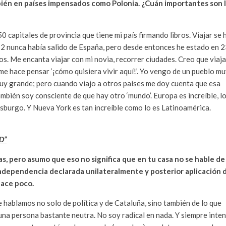
mbién en países impensados como Polonia. ¿Cuán importantes son 
0 capitales de provincia que tiene mi país firmando libros. Viajar se 
12 nunca había salido de España, pero desde entonces he estado en 
s. Me encanta viajar con mi novia, recorrer ciudades. Creo que viaja
 me hace pensar ‘¡cómo quisiera vivir aquí!’. Yo vengo de un pueblo m
uy grande; pero cuando viajo a otros países me doy cuenta que esa
 también soy consciente de que hay otro ‘mundo’. Europa es increíble, l
sburgo. Y Nueva York es tan increíble como lo es Latinoamérica.
D”
as, pero asumo que eso no significa que en tu casa no se hable de
independencia declarada unilateralmente y posterior aplicación 
hace poco.
 hablamos no solo de política y de Cataluña, sino también de lo que
 una persona bastante neutra. No soy radical en nada. Y siempre inte