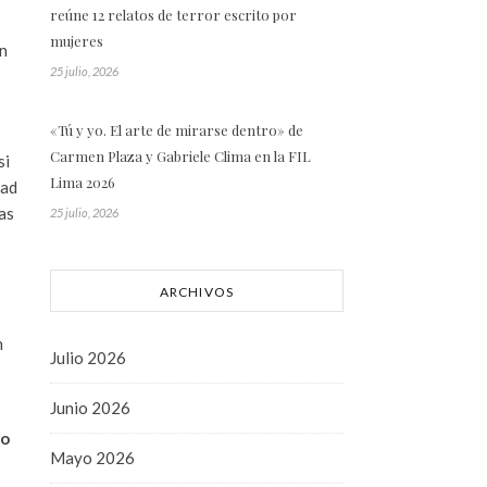
reúne 12 relatos de terror escrito por
mujeres
ún
25 julio, 2026
«Tú y yo. El arte de mirarse dentro» de
Carmen Plaza y Gabriele Clima en la FIL
si
Lima 2026
dad
as
25 julio, 2026
ARCHIVOS
o
n
Julio 2026
Junio 2026
lo
Mayo 2026