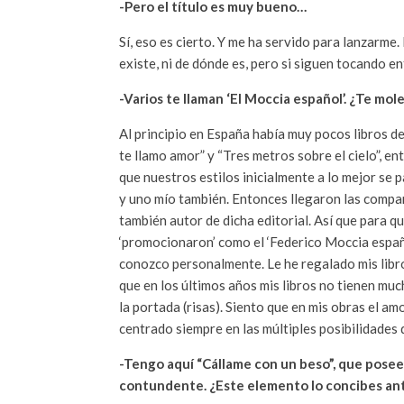
-Pero el título es muy bueno…
Sí, eso es cierto. Y me ha servido para lanzarme. 
existe, ni de dónde es, pero si siguen tocando e
-Varios te llaman ‘El Moccia español’. ¿Te mo
Al principio en España había muy pocos libros d
te llamo amor” y “Tres metros sobre el cielo”, e
que nuestros estilos inicialmente a lo mejor se 
y uno mío también. Entonces llegaron las compa
también autor de dicha editorial. Así que para qu
‘promocionaron’ como el ‘Federico Moccia españo
conozco personalmente. Le he regalado mis libr
que en los últimos años mis libros no tienen mu
la portada (risas). Siento que en mis obras el a
centrado siempre en las múltiples posibilidades 
-Tengo aquí “Cállame con un beso”, que posee u
contundente. ¿Este elemento lo concibes antes