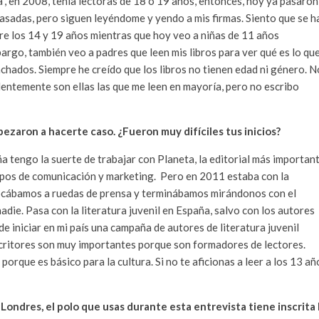
, en 2008, tenía lectoras de 18 o 19 años, entonces, hoy ya pasaron
casadas, pero siguen leyéndome y yendo a mis firmas. Siento que se h
tre los 14 y 19 años mientras que hoy veo a niñas de 11 años
bargo, también veo a padres que leen mis libros para ver qué es lo qu
nchados. Siempre he creído que los libros no tienen edad ni género. N
entemente son ellas las que me leen en mayoría, pero no escribo
ezaron a hacerte caso. ¿Fueron muy difíciles tus inicios?
ña tengo la suerte de trabajar con Planeta, la editorial más importan
uipos de comunicación y marketing. Pero en 2011 estaba con la
ocábamos a ruedas de prensa y terminábamos mirándonos con el
ie. Pasa con la literatura juvenil en España, salvo con los autores
 iniciar en mi país una campaña de autores de literatura juvenil
scritores son muy importantes porque son formadores de lectores.
porque es básico para la cultura. Si no te aficionas a leer a los 13 añ
ondres, el polo que usas durante esta entrevista tiene inscrita 