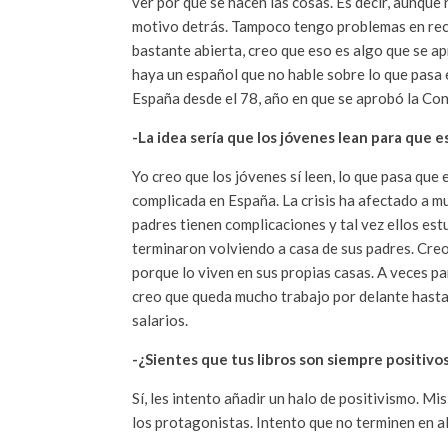
ver por qué se hacen las cosas. Es decir, aunque
motivo detrás. Tampoco tengo problemas en rec
bastante abierta, creo que eso es algo que se ap
haya un español que no hable sobre lo que pasa 
España desde el 78, año en que se aprobó la Con
-La idea sería que los jóvenes lean para que
Yo creo que los jóvenes sí leen, lo que pasa que 
complicada en España. La crisis ha afectado a mu
padres tienen complicaciones y tal vez ellos est
terminaron volviendo a casa de sus padres. Creo 
porque lo viven en sus propias casas. A veces pa
creo que queda mucho trabajo por delante hasta q
salarios.
-¿Sientes que tus libros son siempre positivos
Sí, les intento añadir un halo de positivismo. Mi
los protagonistas. Intento que no terminen en alg