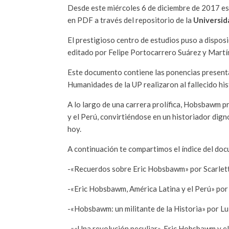
Desde este miércoles 6 de diciembre de 2017 es
en PDF a través del repositorio de la
Universida
El prestigioso centro de estudios puso a dispos
editado por Felipe Portocarrero Suárez y Martí
Este documento contiene las ponencias presenta
Humanidades de la UP realizaron al fallecido hi
A lo largo de una carrera prolífica, Hobsbawm p
y el Perú, convirtiéndose en un historiador dign
hoy.
A continuación te compartimos el índice del do
-«Recuerdos sobre Eric Hobsbawm» por Scarle
-«Eric Hobsbawm, América Latina y el Perú» por
-«Hobsbawm: un militante de la Historia» por L
-««Una revolución peculiar», Eric Hobsbawm y 