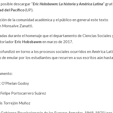
 posible descargar “
Eric Hobsbawm: La historia y América Latina
” grat
d del Pacífico
(UP).
ición de la comunidad académica y el público en general este texto
n Monsalve Zanatti.
das durante el homenaje que el departamento de Ciencias Sociales 
storiador
Eric Hobsbawm
en marzo de 2017.
rofundizó en torno a los procesos sociales ocurridos en América Lat
o de emular por los estudiantes que recurren a sus escritos aún hast
cumento:
tt O’Phelan Godoy
 Felipe Portocarrero Suárez
uis Torrejón Muñoz
el Gobierno Revolucionario de las Fuerzas Armadas, 1968-1975″ por