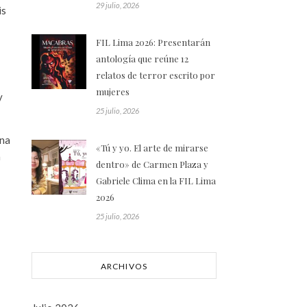
29 julio, 2026
is
FIL Lima 2026: Presentarán
antología que reúne 12
relatos de terror escrito por
mujeres
y
25 julio, 2026
ina
«Tú y yo. El arte de mirarse
a
dentro» de Carmen Plaza y
Gabriele Clima en la FIL Lima
2026
25 julio, 2026
ARCHIVOS