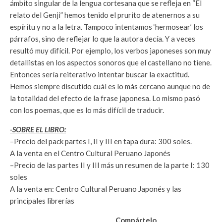
ámbito singular de la lengua cortesana que se refleja en “El
relato del Genji” hemos tenido el prurito de atenernos a su
espíritu y no a la letra. Tampoco intentamos ‘hermosear’ los
párrafos, sino de reflejar lo que la autora decía. Y a veces
resultó muy difícil. Por ejemplo, los verbos japoneses son muy
detallistas en los aspectos sonoros que el castellano no tiene.
Entonces sería reiterativo intentar buscar la exactitud.
Hemos siempre discutido cuál es lo más cercano aunque no de
la totalidad del efecto de la frase japonesa. Lo mismo pasó
con los poemas, que es lo más difícil de traducir.
-SOBRE EL LIBRO:
–Precio del pack partes I, II y III en tapa dura: 300 soles.
A la venta en el Centro Cultural Peruano Japonés
–Precio de las partes II y III más un resumen de la parte I: 130
soles
A la venta en: Centro Cultural Peruano Japonés y las
principales librerías
Compártelo