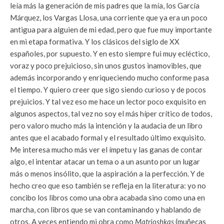
leía más la generación de mis padres que la mía, los García
Márquez, los Vargas Llosa, una corriente que ya era un poco
antigua para alguien de mi edad, pero que fue muy importante
en mi etapa formativa. Y los clásicos del siglo de XX
españoles, por supuesto. Y en esto siempre fui muy ecléctico,
voraz y poco prejuicioso, sin unos gustos inamovibles, que
además incorporando y enriqueciendo mucho conforme pasa
el tiempo. Y quiero creer que sigo siendo curioso y de pocos
prejuicios. Y tal vez eso me hace un lector poco exquisito en
algunos aspectos, tal vez no soy el más híper crítico de todos,
pero valoro mucho más la intención y la audacia de un libro
antes que el acabado formal y el resultado último exquisito.
Me interesa mucho más ver el ímpetu y las ganas de contar
algo, el intentar atacar un tema o a un asunto por un lugar
más o menos insólito, que la aspiración a la perfección. Y de
hecho creo que eso también se refleja en la literatura: yo no
concibo los libros como una obra acabada sino como una en
marcha, con libros que se van contaminando y hablando de
otros. A veces entiendo mi obra como
Matrioshkas
(muñecas