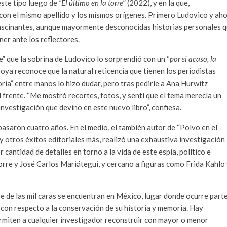
este tipo luego de
“El último en la torre
” (2022), y en la que,
con el mismo apellido y los mismos orígenes. Primero Ludovico y ah
ascinantes, aunque mayormente desconocidas historias personales 
ner ante los reflectores.
e” que la sobrina de Ludovico lo sorprendió con un “
por si acaso, la
 Coya reconoce que la natural reticencia que tienen los periodistas
oria” entre manos lo hizo dudar, pero tras pedirle a Ana Hurwitz
l frente. “Me mostró recortes, fotos, y sentí que el tema merecía un
nvestigación que devino en este nuevo libro”, confiesa.
pasaron cuatro años. En el medio, el también autor de “Polvo en el
” y otros éxitos editoriales más, realizó una exhaustiva investigación
cantidad de detalles en torno a la vida de este espía, político e
Torre y José Carlos Mariátegui, y cercano a figuras como Frida Kahlo
 de las mil caras se encuentran en México, lugar donde ocurre part
 con respecto a la conservación de su historia y memoria. Hay
ermiten a cualquier investigador reconstruir con mayor o menor