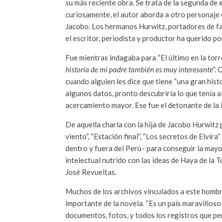
su más reciente obra. Se trata de la segunda de 
curiosamente, el autor aborda a otro personaje 
Jacobo. Los hermanos Hurwitz, portadores de f
el escritor, periodista y productor ha querido po
Fue mientras indagaba para “El último en la torr
historia de mi padre también es muy interesante
”.
cuando alguien les dice que tiene “una gran hist
algunos datos, pronto descubriría lo que tenía a
acercamiento mayor. Ese fue el detonante de la i
De aquella charla con la hija de Jacobo Hurwitz 
viento”, “Estación final”, “Los secretos de Elvira
dentro y fuera del Perú– para conseguir la mayor 
intelectual nutrido con las ideas de Haya de la 
José Revueltas.
Muchos de los archivos vinculados a este hombre
importante de la novela. “Es un país maravilloso
documentos, fotos, y todos los registros que p