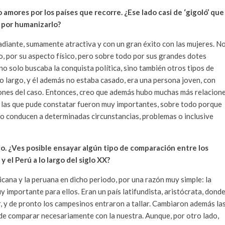
amores por los países que recorre. ¿Ese lado casi de ‘gigoló’ que
 por humanizarlo?
diante, sumamente atractiva y con un gran éxito con las mujeres. N
, por su aspecto físico, pero sobre todo por sus grandes dotes
no solo buscaba la conquista política, sino también otros tipos de
o largo, y él además no estaba casado, era una persona joven, con
ciones del caso. Entonces, creo que además hubo muchas más relacion
, las que pude constatar fueron muy importantes, sobre todo porque
o conducen a determinadas circunstancias, problemas o inclusive
o. ¿Ves posible ensayar algún tipo de comparación entre los
 el Perú a lo largo del siglo XX?
cana y la peruana en dicho periodo, por una razón muy simple: la
importante para ellos. Eran un país latifundista, aristócrata, dond
, y de pronto los campesinos entraron a tallar. Cambiaron además la
uede comparar necesariamente con la nuestra. Aunque, por otro lado,