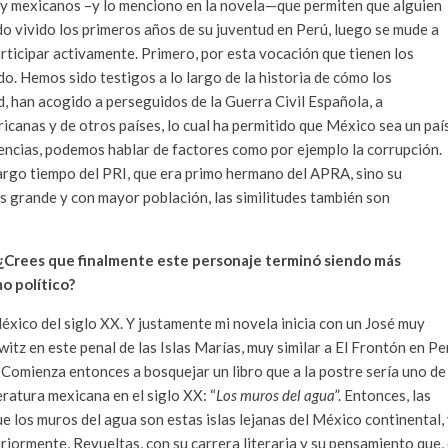
 y mexicanos –y lo menciono en la novela—que permiten que alguien
o vivido los primeros años de su juventud en Perú, luego se mude a
rticipar activamente. Primero, por esta vocación que tienen los
o. Hemos sido testigos a lo largo de la historia de cómo los
d, han acogido a perseguidos de la Guerra Civil Española, a
icanas y de otros países, lo cual ha permitido que México sea un paí
encias, podemos hablar de factores como por ejemplo la corrupción.
largo tiempo del PRI, que era primo hermano del APRA, sino su
s grande y con mayor población, las similitudes también son
. ¿Crees que finalmente este personaje terminó siendo más
o político?
éxico del siglo XX. Y justamente mi novela inicia con un José muy
tz en este penal de las Islas Marías, muy similar a El Frontón en Pe
. Comienza entonces a bosquejar un libro que a la postre sería uno de
ratura mexicana en el siglo XX: “
Los muros del agua
”. Entonces, las
ue los muros del agua son estas islas lejanas del México continental,
riormente, Revueltas, con su carrera literaria y su pensamiento que,