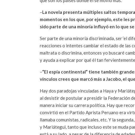
que son los países donde él se movió más.
–
La novela presenta múltiples saltos tempora
momentos en los que, por ejemplo, este les p
sido parte de una minoría influyó en lo que s
Ser parte de una minoría discriminada, ser ‘el di
reacciones o intentes cambiar el estado de las c
maltrata o discrimina, entonces yo buscaré camb
y ayuda a explicar por qué él tan fervientemente
–
“El espía continental” tiene también grande
vínculos crees que marcó más a Jacobo, el que
Hay dos paradojas vinculadas a Haya y Mariátegu
al desistir de postular a presidir la Federación 
manera iniciar su carrera política. Hay que rec
convirtió en el Partido Aprista Peruano era virtu
llamaba comunistas, radicales, etc. Y la segunda
y Mariátegui, tanto que incluso este se muda para
está a su lado, a pesar de la diferencia de edades