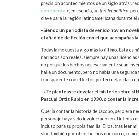
precisión acontecimientos de un siglo atrás”, re
continental
«, en esencia, un
thriller político
, per
clave para la región latinoamericana durante el 
–
Siendo un periodista devenido hoy en novelis
el añadido de ficción con el que acompañas la 
Todavía me cuesta algo más lo último. Esta es mi
narrados son reales, siempre hay unas licencias
no porque los hechos necesariamente sean inve
hallé un documento, pero no había una segunda f
transparente con el lector, preferí dejar claro 
–
¿Te planteaste develar el misterio sobre si
Pascual Ortiz Rubio en 1930, o contar la incr
Quería contar la historia de Jacobo, pero era ne
personaje haya sido involucrado en el intento 
incluso para su propia familia. Ellos, tras leer 
sino también por otros hechos que narro, como s