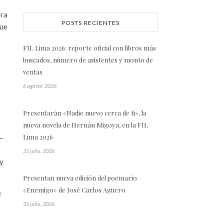
ora
POSTS RECIENTES
que
FIL Lima 2026: reporte oficial con libros más
buscados, número de asistentes y monto de
ventas
6 agosto, 2026
Presentarán «Nadie nuevo cerca de ti», la
nueva novela de Hernán Migoya, en la FIL
Lima 2026
 –
31 julio, 2026
 y
Presentan nueva edición del poemario
«Enemigo» de José Carlos Agüero
e
31 julio, 2026