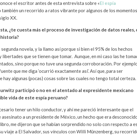
conoce el escritor antes de esta entrevista sobre «
El espía
o también un recorrido a ratos vibrante por algunos de los momento
siglo XX.
ta, ¿te cuesta más el proceso de investigación de datos reales, 
historia?
 segunda novela, y la llamo así porque si bien el 95% de los hechos
 y libertades que se tienen que tomar. Aunque, en mi caso las he tom
ntados, sino porque no tuve una segunda corroboración. Por ejemplo
uente que me diga ‘ocurrió exactamente así’. Así que, para ser
que hay algunas (pocas) cosas sobre las cuales no tengo total certeza.
 Hurwitz participó o no en el atentado al expresidente mexicano
eíble vida de este espía peruano?
cesario tener un hilo conductor, y ahí me pareció interesante que el
de asesinato a un presidente de México, un hecho que era desconocid
mi libro, me dijeron que se habían sorprendido no solo con respecto a e
u viaje a El Salvador, sus vínculos con Willi Münzenberg, su recorri