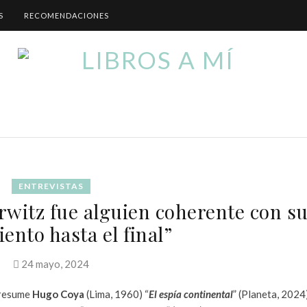
S
RECOMENDACIONES
ENTREVISTAS
witz fue alguien coherente con s
ento hasta el final”
24 mayo, 2024
 resume
Hugo Coya
(Lima, 1960) “
El espía continental
” (Planeta, 2024)