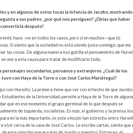
les y en algunos de estos tocas la infancia de Jacobo, mostrando
regunta a sus padres: ¿por qué nos persiguen? ¿Dirías que haber
e convertiría después?
ferente’, hace –no en todos los casos, pero sí en muchos—que tú
osas. Si siento que la sociedad no está siendo justa conmigo, que me
iar las cosas. De alguna manera eso gatilla el pensamiento de Hurwi
 se une a esta causa para tratar de modificarlo todo.
s personajes secundarios, peruanos y extranjeros. ¿Cuál de los
 tuvo con Haya de la Torre o con José Carlos Mariátegui?
i con Hurwitz. La primera tiene que ver con el hecho de que Jacobo
de Estudiantes de la Universidad, permite a Haya de la Torre de alguna
ordar que en ese momento el grupo germinal de lo que después se
almente de izquierda, socialistas. Es más, el gobierno y la prensa los
, para mí la más importante, es este vínculo tan estrecho entre Hurwi
 vivir cerca de la casa de José Carlos. Le escribe cartas, siente que 
, de esta relación que era más de ‘pupilo y maestro’. Entonces, el