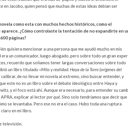
e en Jacobo, quien pensó que muchas de estas ideas debían ser
novela como esta con muchos hechos históricos, como el
aparece. ¿Cómo controlaste la tentación de no expandirte en u
 600 páginas?
bién quisiera mencionar a una persona que me ayudó mucho en mis
l era un comunicador, luego abogado, pero sobre todo un gran expe
nces, recuerdo que solíamos tener largas conversaciones sobre todo
bió un libro titulado «
Mito y realidad. Haya de la Torre (orígenes del
calibrar, de no llevar mi novela al extremo, sino buscar entender, y
que este no es un libro sobre el debate ideológico entre Haya y
witz, y el foco está ahí. Aunque era necesario, para entender su cam
l APRA, explicar al lector
por qué
. Sino solo tendríamos que decir que
ómo se levantaba. Pero ese no era el caso. Hubo toda una ruptura
claro en mi libro.
 televisión.