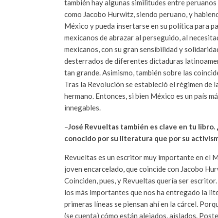
también hay algunas similitudes entre peruanos
como Jacobo Hurwitz, siendo peruano, y habiend
México y pueda insertarse en su política para pa
mexicanos de abrazar al perseguido, al necesitad
mexicanos, con su gran sensibilidad y solidarida
desterrados de diferentes dictaduras latinoamer
tan grande. Asimismo, también sobre las coincid
Tras la Revolución se estableció el régimen de 
hermano. Entonces, si bien México es un país má
innegables.
–
José Revueltas también es clave en tu libro
conocido por su literatura que por su activism
Revueltas es un escritor muy importante en el M
joven encarcelado, que coincide con Jacobo Hurwi
Coinciden, pues, y Revueltas quería ser escritor
los más importantes que nos ha entregado la lite
primeras líneas se piensan ahí en la cárcel. Porq
(se cuenta) cómo están alejados, aislados. Poste