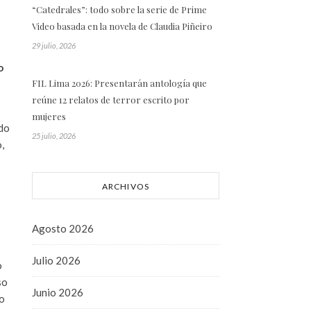
“Catedrales”: todo sobre la serie de Prime
s
Video basada en la novela de Claudia Piñeiro
29 julio, 2026
o
FIL Lima 2026: Presentarán antología que
reúne 12 relatos de terror escrito por
mujeres
ado
25 julio, 2026
,
ARCHIVOS
Agosto 2026
Julio 2026
o
so
Junio 2026
do