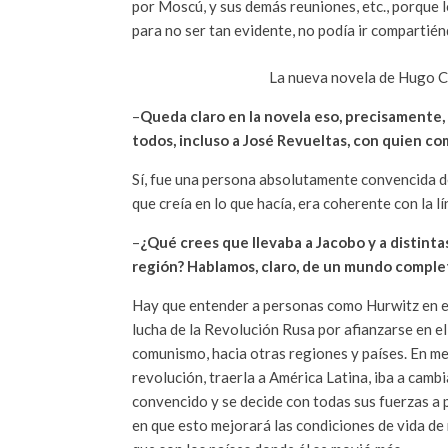
por Moscú, y sus demás reuniones, etc., porque l
para no ser tan evidente, no podía ir compartiénd
La nueva novela de Hugo C
–
Queda claro en la novela eso, precisamente, 
todos, incluso a José Revueltas, con quien c
Sí, fue una persona absolutamente convencida d
que creía en lo que hacía, era coherente con la l
–
¿Qué crees que llevaba a Jacobo y a distintas
región? Hablamos, claro, de un mundo compl
Hay que entender a personas como Hurwitz en el
lucha de la Revolución Rusa por afianzarse en el
comunismo, hacia otras regiones y países. En m
revolución, traerla a América Latina, iba a cambi
convencido y se decide con todas sus fuerzas a p
en que esto mejorará las condiciones de vida de