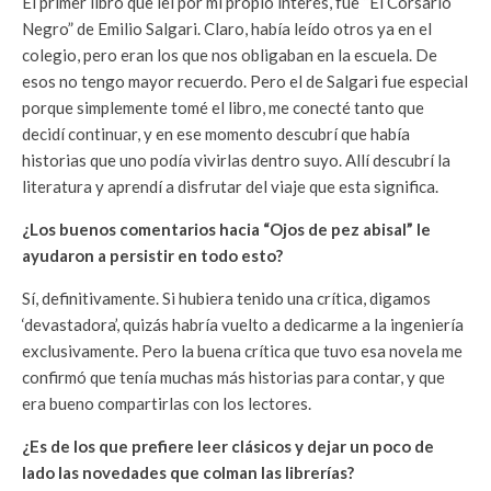
El primer libro que leí por mi propio interés, fue “El Corsario
Negro” de Emilio Salgari. Claro, había leído otros ya en el
colegio, pero eran los que nos obligaban en la escuela. De
esos no tengo mayor recuerdo. Pero el de Salgari fue especial
porque simplemente tomé el libro, me conecté tanto que
decidí continuar, y en ese momento descubrí que había
historias que uno podía vivirlas dentro suyo. Allí descubrí la
literatura y aprendí a disfrutar del viaje que esta significa.
¿Los buenos comentarios hacia “Ojos de pez abisal” le
ayudaron a persistir en todo esto?
Sí, definitivamente. Si hubiera tenido una crítica, digamos
‘devastadora’, quizás habría vuelto a dedicarme a la ingeniería
exclusivamente. Pero la buena crítica que tuvo esa novela me
confirmó que tenía muchas más historias para contar, y que
era bueno compartirlas con los lectores.
¿Es de los que prefiere leer clásicos y dejar un poco de
lado las novedades que colman las librerías?