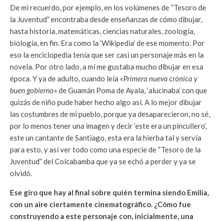
De mi recuerdo, por ejemplo, en los volúmenes de “Tesoro de
la Juventud” encontraba desde enseñanzas de cómo dibujar,
hasta historia, matemáticas, ciencias naturales, zoología,
biología, en fin. Era como la ‘Wikipedia’ de ese momento. Por
eso la enciclopedia tenía que ser casi un personaje más en la
novela. Por otro lado, a mí me gustaba mucho dibujar en esa
época. Y ya de adulto, cuando leía «
Primera nueva crónica y
buen gobierno
» de Guamán Poma de Ayala, ‘alucinaba’ con que
quizás de niño pude haber hecho algo así. A lo mejor dibujar
las costumbres de mi pueblo, porque ya desaparecieron, no sé,
por lo menos tener una imagen y decir ‘este era un pincullero’,
este un cantante de Santiago, esta era la hierba tal y servía
para esto, y así ver todo como una especie de “Tesoro de la
Juventud” del Colcabamba que ya se echó a perder y ya se
olvidó.
Ese giro que hay al final sobre quién termina siendo Emilia,
con un aire ciertamente cinematográfico. ¿Cómo fue
construyendo a este personaje con, inicialmente, una