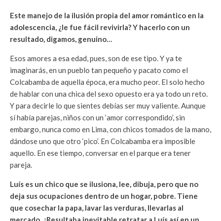
Este manejo de la ilusión propia del amor romántico en la
adolescencia, ¿le fue fácil revivirla? Y hacerlo con un
resultado, digamos, genuino…
Esos amores a esa edad, pues, son de ese tipo. Y ya te
imaginarás, en un pueblo tan pequeño y pacato como el
Colcabamba de aquella época, era mucho peor. El solo hecho
de hablar con una chica del sexo opuesto era ya todo un reto.
Y para decirle lo que sientes debías ser muy valiente. Aunque
sí había parejas, niños con un ‘amor correspondido’, sin
embargo, nunca como en Lima, con chicos tomados de la mano,
dándose uno que otro ‘pico’. En Colcabamba era imposible
aquello. En ese tiempo, conversar en el parque era tener
pareja.
Luís es un chico que se ilusiona, lee, dibuja, pero que no
deja sus ocupaciones dentro de un hogar, pobre. Tiene
que cosechar la papa, lavar las verduras, llevarlas al
mercado. ¿Resultaba inevitable retratar a Luís así en un