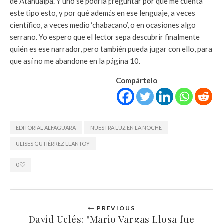
de Atahualpa. Y uno se podría preguntar por qué me cuenta
este tipo esto, y por qué además en ese lenguaje, a veces
científico, a veces medio ‘chabacano’, o en ocasiones algo
serrano. Yo espero que el lector sepa descubrir finalmente
quién es ese narrador, pero también pueda jugar con ello, para
que así no me abandone en la página 10.
Compártelo
EDITORIAL ALFAGUARA
NUESTRA LUZ EN LA NOCHE
ULISES GUTIÉRREZ LLANTOY
0
PREVIOUS
David Uclés: "Mario Vargas Llosa fue