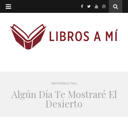
BROWSING TAG
Algún Día Te Mostraré El
Desierto