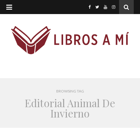
BROWSING TAG
Editorial Animal De
Invierno