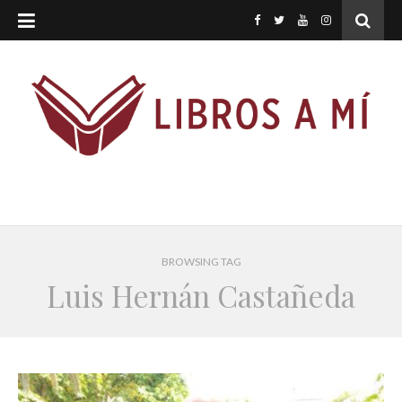
BROWSING TAG
Luis Hernán Castañeda