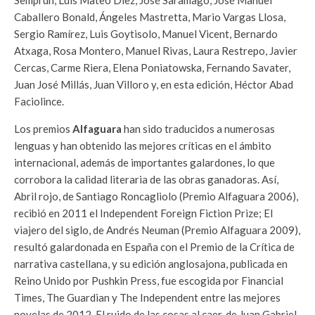
Semprún, Luis Mateo Díez, José Saramago, José Manuel
Caballero Bonald, Ángeles Mastretta, Mario Vargas Llosa,
Sergio Ramírez, Luis Goytisolo, Manuel Vicent, Bernardo
Atxaga, Rosa Montero, Manuel Rivas, Laura Restrepo, Javier
Cercas, Carme Riera, Elena Poniatowska, Fernando Savater,
Juan José Millás, Juan Villoro y, en esta edición, Héctor Abad
Faciolince.
Los premios
Alfaguara
han sido traducidos a numerosas
lenguas y han obtenido las mejores críticas en el ámbito
internacional, además de importantes galardones, lo que
corrobora la calidad literaria de las obras ganadoras. Así,
Abril rojo, de Santiago Roncagliolo (Premio Alfaguara 2006),
recibió en 2011 el Independent Foreign Fiction Prize; El
viajero del siglo, de Andrés Neuman (Premio Alfaguara 2009),
resultó galardonada en España con el Premio de la Crítica de
narrativa castellana, y su edición anglosajona, publicada en
Reino Unido por Pushkin Press, fue escogida por Financial
Times, The Guardian y The Independent entre las mejores
novelas de 2012. El ruido de las cosas al caer, de Juan Gabriel