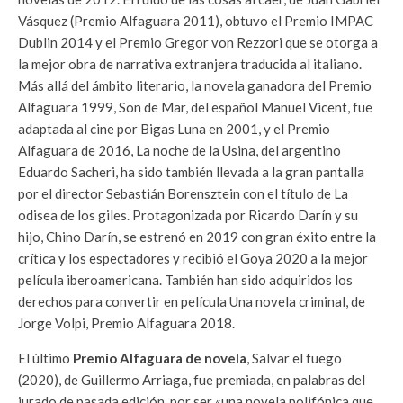
Vásquez (Premio Alfaguara 2011), obtuvo el Premio IMPAC
Dublin 2014 y el Premio Gregor von Rezzori que se otorga a
la mejor obra de narrativa extranjera traducida al italiano.
Más allá del ámbito literario, la novela ganadora del Premio
Alfaguara 1999, Son de Mar, del español Manuel Vicent, fue
adaptada al cine por Bigas Luna en 2001, y el Premio
Alfaguara de 2016, La noche de la Usina, del argentino
Eduardo Sacheri, ha sido también llevada a la gran pantalla
por el director Sebastián Borensztein con el título de La
odisea de los giles. Protagonizada por Ricardo Darín y su
hijo, Chino Darín, se estrenó en 2019 con gran éxito entre la
crítica y los espectadores y recibió el Goya 2020 a la mejor
película iberoamericana. También han sido adquiri­dos los
derechos para convertir en película Una no­vela criminal, de
Jorge Volpi, Premio Alfaguara 2018.
El último
Premio Alfaguara de novela
, Salvar el fuego
(2020), de Guillermo Arriaga, fue premiada, en palabras del
jurado de pasada edición, por ser «una novela polifónica que